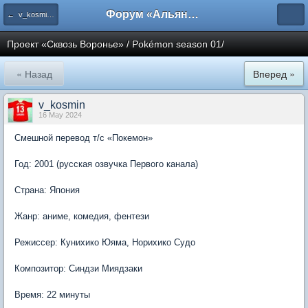
Форум «Альянса вольных переводчиков»
← v_kosmin production
Проект «Сквозь Воронье» / Pokémon season 01/
« Назад
Вперед »
v_kosmin
16 May 2024
Смешной перевод т/с «Покемон»
Год: 2001 (русская озвучка Первого канала)
Страна: Япония
Жанр: аниме, комедия, фентези
Режиссер: Кунихико Юяма, Норихико Судо
Композитор: Синдзи Миядзаки
Время: 22 минуты