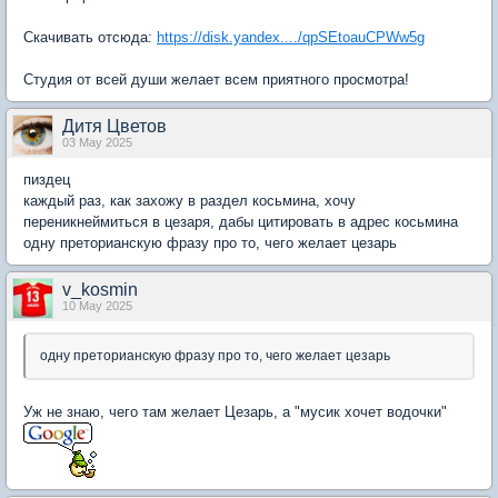
Скачивать отсюда:
https://disk.yandex..../qpSEtoauCPWw5g
Студия от всей души желает всем приятного просмотра!
Дитя Цветов
03 May 2025
пиздец
каждый раз, как захожу в раздел косьмина, хочу
переникнеймиться в цезаря, дабы цитировать в адрес косьмина
одну преторианскую фразу про то, чего желает цезарь
v_kosmin
10 May 2025
одну преторианскую фразу про то, чего желает цезарь
Уж не знаю, чего там желает Цезарь, а "мусик хочет водочки"