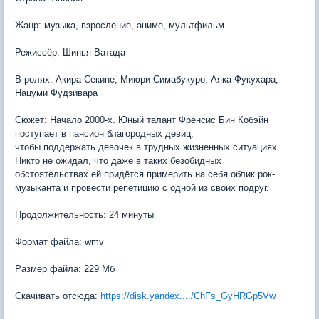
Жанр: музыка, взросление, аниме, мультфильм
Режиссёр: Шинья Ватада
В ролях: Акира Секине, Миюри Симабукуро, Аяка Фукухара,
Нацуми Фудзивара
Сюжет: Начало 2000-х. Юный талант Френсис Бин Кобэйн
поступает в пансион благородных девиц,
чтобы поддержать девочек в трудных жизненных ситуациях.
Никто не ожидал, что даже в таких безобидных
обстоятельствах ей придётся примерить на себя облик рок-
музыканта и провести репетицию с одной из своих подруг.
Продолжительность: 24 минуты
Формат файла: wmv
Размер файла: 229 Мб
Скачивать отсюда:
https://disk.yandex..../ChFs_GyHRGp5Vw