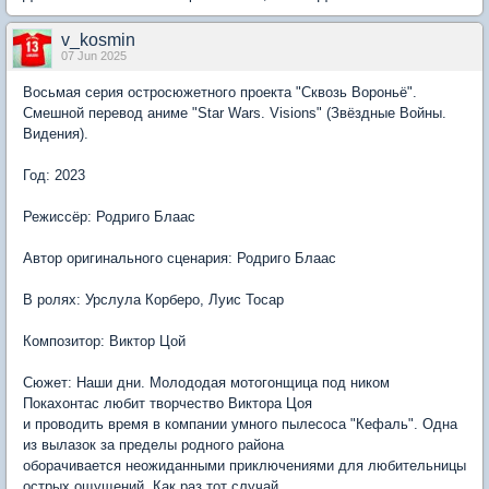
v_kosmin
07 Jun 2025
Восьмая серия остросюжетного проекта "Сквозь Вороньё".
Смешной перевод аниме "Star Wars. Visions" (Звёздные Войны.
Видения).
Год: 2023
Режиссёр: Родриго Блаас
Автор оригинального сценария: Родриго Блаас
В ролях: Урслула Корберо, Луис Тосар
Композитор: Виктор Цой
Сюжет: Наши дни. Молододая мотогонщица под ником
Покахонтас любит творчество Виктора Цоя
и проводить время в компании умного пылесоса "Кефаль". Одна
из вылазок за пределы родного района
оборачивается неожиданными приключениями для любительницы
острых ощущений. Как раз тот случай,