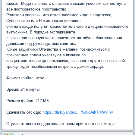
Сюжет: Мода на юность с патриотическим уклоном захлестнула
все постсоветское пространство.
Родители уверены, что отдав любимое чадо в кадетское,
Суворовское или Нахимовское училище,
они на выходе получат самостоятельного и дисциплинированного
выпускника. В порядке эксперимента
в закрытую военную часть приезжает автобус с благородными
девицами под руководством капитана.
Юные защитники Отечества в желании познакомиться с
прекрасным полом участвуют в пикнике по
инициативе товарища полковника, аглавного друга неразрывной
троицы ждёт незабываемая встреча с дамой сердца.
Формат файла: wmv
Время: 24 минуты
Размер файла: 217 Мб
Скачивать отсюда:
https://disk.yandex..../54xoAihTlXWvTw
Студия от всего сердца желает всем приятного просмотра!