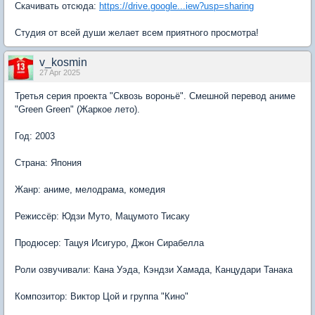
Скачивать отсюда:
https://drive.google...iew?usp=sharing
Студия от всей души желает всем приятного просмотра!
v_kosmin
27 Apr 2025
Третья серия проекта "Сквозь вороньё". Смешной перевод аниме
"Green Green" (Жаркое лето).
Год: 2003
Страна: Япония
Жанр: аниме, мелодрама, комедия
Режиссёр: Юдзи Муто, Мацумото Тисаку
Продюсер: Тацуя Исигуро, Джон Сирабелла
Роли озвучивали: Кана Уэда, Кэндзи Хамада, Канцудари Танака
Композитор: Виктор Цой и группа "Кино"