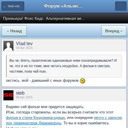
Форум «Альянса вольных переводчиков»
← Steb-edition
Премьера! Фокс Кидс. Альтернативная ве...
« Назад
Вперед »
Vlad lev
04 Apr 2015
Вы че, блять, практически одинаковые ники понапридумывали? И
че, что я не по теме, мне читать неудобно. А фильм я смотрю,
частями, пока чай пью.
окстись, мой - давишний с иных форумов
steb
05 Apr 2015
Видимо сей фильм мне придется защищать.
Итак, господа старожилы, если вы всерьез считаете что этот
фильм в стиле Кондомина-эдишн
, или очередное
нечто с закосом
под терминаторов Держиморды
. То вы в корне ошибаетесь.