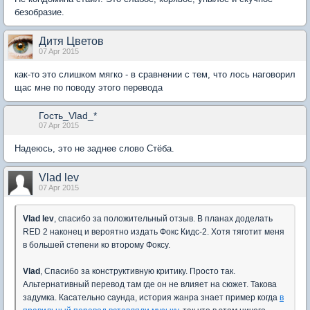
безобразие.
Дитя Цветов
07 Apr 2015
как-то это слишком мягко - в сравнении с тем, что лось наговорил
щас мне по поводу этого перевода
Гость_Vlad_*
07 Apr 2015
Надеюсь, это не заднее слово Стёба.
Vlad lev
07 Apr 2015
Vlad lev
, спасибо за положительный отзыв. В планах доделать
RED 2 наконец и вероятно издать Фокс Кидс-2. Хотя тяготит меня
в большей степени ко второму Фоксу.
Vlad
, Спасибо за конструктивную критику. Просто так.
Альтернативный перевод там где он не влияет на сюжет. Такова
задумка. Касательно саунда, история жанра знает пример когда
в