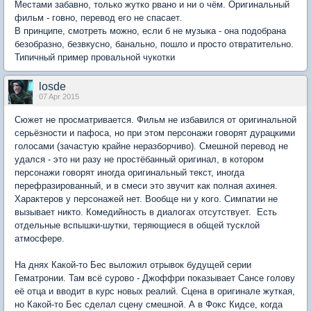
Местами забавно, только жутко рвано и ни о чём. Оригинальный
фильм - говно, перевод его не спасает.
В принципе, смотреть можно, если б не музыка - она подобрана
безобразно, безвкусно, банально, пошло и просто отвратительно.
Типичный пример провальной чукотки
losde
07 Apr 2015
Сюжет не просматривается. Фильм не избавился от оригинальной
серьёзности и пафоса, но при этом персонажи говорят дурацкими
голосами (зачастую крайне неразборчиво). Смешной перевод не
удался - это ни разу не простёбанный оригинал, в котором
персонажи говорят иногда оригинальный текст, иногда
перефразированный, и в смеси это звучит как полная ахинея.
Характеров у персонажей нет. Вообще ни у кого. Симпатии не
вызывает никто. Комедийность в диалогах отсутствует. Есть
отдельные вспышки-шутки, теряющиеся в общей тусклой
атмосфере.
На днях Какой-то Бес выложил отрывок будущей серии
Гематронии. Там всё сурово - Джоффри показывает Сансе голову
её отца и вводит в курс новых реалий. Сцена в оригинале жуткая,
но Какой-то Бес сделал сцену смешной. А в Фокс Кидсе, когда