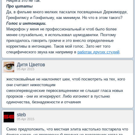
Нифига это не так.
Про цитаты
Да, в фильме много мелких пасхалок посвященных Держиморде,
Грекфилмсу и Гонфильму, как минимум. Но что в этом такого?
Голос и интонации.
Микрофон у меня не профессиональный и чтоб было более
менее слухабельно, я использовал шумодавилки. Поэтому
приходилось говорить громче и это внесло определенные
коррективы в интонацию. Таков мой голос. Зато нет того
специфического звука как например в
работах других студий
.
Дитя Цветов
05 Apr 2015
жестоковыйные не наклоняют шеи, чтоб посмотреть на тех, кого
они считают нижестоящим
смехопереводческие первосвященники не слышат гласа новых
пророков - они их игнорируют. Либо изгоняют в пустыню
одиночества, безнадежности и отчаяния
steb
05 Apr 2015
Смею предположить, что местная элита настолько постарела что
боится хавать не проверенный продукт не взлетевших когда-то