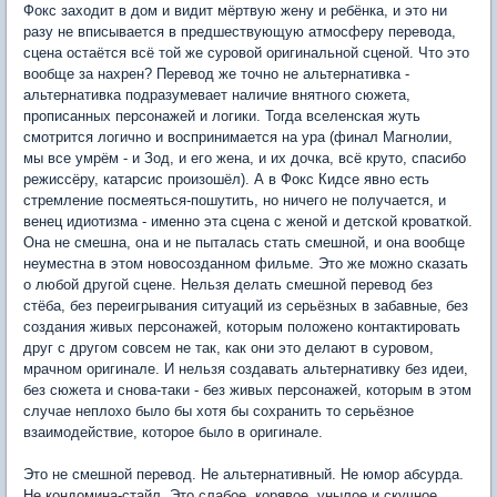
Фокс заходит в дом и видит мёртвую жену и ребёнка, и это ни
разу не вписывается в предшествующую атмосферу перевода,
сцена остаётся всё той же суровой оригинальной сценой. Что это
вообще за нахрен? Перевод же точно не альтернативка -
альтернативка подразумевает наличие внятного сюжета,
прописанных персонажей и логики. Тогда вселенская жуть
смотрится логично и воспринимается на ура (финал Магнолии,
мы все умрём - и Зод, и его жена, и их дочка, всё круто, спасибо
режиссёру, катарсис произошёл). А в Фокс Кидсе явно есть
стремление посмеяться-пошутить, но ничего не получается, и
венец идиотизма - именно эта сцена с женой и детской кроваткой.
Она не смешна, она и не пыталась стать смешной, и она вообще
неуместна в этом новосозданном фильме. Это же можно сказать
о любой другой сцене. Нельзя делать смешной перевод без
стёба, без переигрывания ситуаций из серьёзных в забавные, без
создания живых персонажей, которым положено контактировать
друг с другом совсем не так, как они это делают в суровом,
мрачном оригинале. И нельзя создавать альтернативку без идеи,
без сюжета и снова-таки - без живых персонажей, которым в этом
случае неплохо было бы хотя бы сохранить то серьёзное
взаимодействие, которое было в оригинале.
Это не смешной перевод. Не альтернативный. Не юмор абсурда.
Не кондомина-стайл. Это слабое, корявое, унылое и скучное