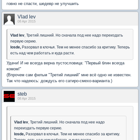
говно не спасти, шедевр не улучшить
Vlad lev
08 Apr 2015
Vlad lev
, Третий лишний. Но сначала под нее надо переиздать
первую серию.
losde,
Разорвал в клочья. Тем не менее спасибо за критику. Теперь
есть над чем работать и куда расти.
Удачи! И не всегда верна пустословица: "Первый блин всегда
комом!"
(Впрочем сам фильм "Третий лишний" мне всё одно не известен.
Так что надеюсь: дождусь его сатиро-смехо-варианта.)
steb
08 Apr 2015
Vlad lev
, Третий лишний. Но сначала под нее надо
переиздать первую серию.
losde,
Разорвал в клочья. Тем не менее спасибо за критику.
Теперь есть над чем работать и куда расти.