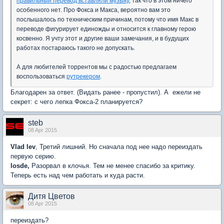
правильный перевод вставляли музыку
, так что в этом ничего
особенного нет. Про Фокса и Макса, вероятно вам это
послышалось по техническим причинам, потому что имя Макс в
переводе фигурирует единожды и относится к главному герою
косвенно. Я учту этот и другие ваши замечания, и в будущих
работах постараюсь такого не допускать.
А для любителей торрентов мы с радостью предлагаем
воспользоваться
рутрекером
.
Благодарен за ответ. (Видать ранее - пропустил). А ежели не
секрет: с чего лепка Фокса-2 планируется?
steb
08 Apr 2015
Vlad lev
, Третий лишний. Но сначала под нее надо переиздать
первую серию.
losde,
Разорвал в клочья. Тем не менее спасибо за критику.
Теперь есть над чем работать и куда расти.
Дитя Цветов
08 Apr 2015
переиздать?