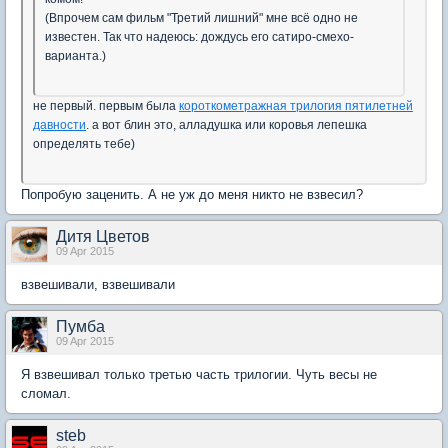
(Впрочем сам фильм "Третий лишний" мне всё одно не
известен. Так что надеюсь: дождусь его сатиро-смехо-
варианта.)
не первый. первым была
короткометражная трилогия пятилетней
давности
. а вот блин это, алладушка или коровья лепешка
определять тебе)
Попробую заценить. А не уж до меня никто не взвесил?
Дитя Цветов
09 Apr 2015
взвешивали, взвешивали
Пумба
09 Apr 2015
Я взвешивал только третью часть трилогии. Чуть весы не
сломал.
steb