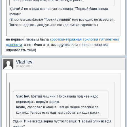
Удачи! И не всегда верна пустословица: "Первый блин всегда
комом!"
(Впрочем сам фильм "Третий лишний" мне всё одно не известен.
Так что надеюсь: дождусь его сатиро-смехо-варианта.)
не первый. первым была
короткометражная трилогия пятилетней
давности
. а вот блин это, алладушка или коровья лепешка
определять тебе)
Vlad lev
08 Apr 2015
Vlad lev
, Третий лишний. Но сначала под нее надо
переиздать первую серию.
losde,
Разорвал в клочья. Тем не менее спасибо за
критику. Теперь есть над чем работать и куда расти.
Удачи! И не всегда верна пустословица: "Первый блин всегда
комом!"