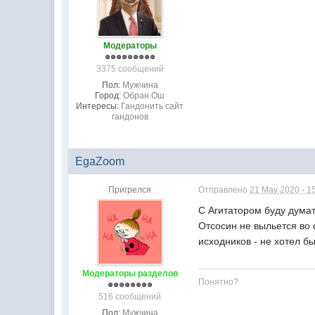
Модераторы
3375 сообщений
Пол:
Мужчина
Город:
Обран Ош
Интересы:
Гандонить сайт
гандонов
EgaZoom
Пригрелся
Отправлено
21 May 2020 - 1
С Агитатором буду думат
Отсосин не выльется во 
исходников - не хотел б
Модераторы разделов
Понятно?
516 сообщений
Пол:
Мужчина