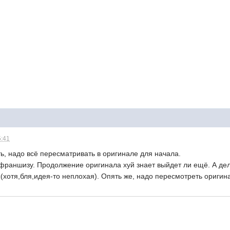
5:41
ь, надо всё пересматривать в оригинале для начала.
франшизу. Продолжение оригинала хуй знает выйдет ли ещё. А дел
ы(хотя,бля,идея-то неплохая). Опять же, надо пересмотреть ориги