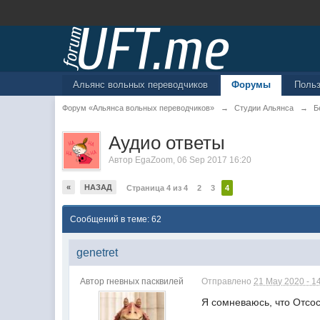
Альянс вольных переводчиков
Форумы
Поль
Форум «Альянса вольных переводчиков»
→
Студии Альянса
→
Б
Аудио ответы
Автор
EgaZoom
,
06 Sep 2017 16:20
«
НАЗАД
Страница 4 из 4
2
3
4
Сообщений в теме: 62
genetret
Автор гневных пасквилей
Отправлено
21 May 2020 - 1
Я сомневаюсь, что Отсос