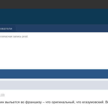
зователи
езопасная запись prod.
4:09
ин выльется во франшизу – что оригинальный, что егазумовский. Вп