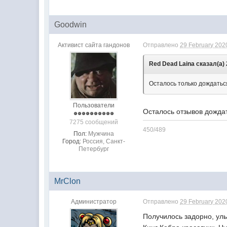
Goodwin
Активист сайта гандонов
Отправлено
29 February 2020
Red Dead Laina сказал(а) 
Осталось только дождатьс
Пользователи
Осталось отзывов дожда
7275 сообщений
450/489
Пол:
Мужчина
Город:
Россия, Санкт-
Петербург
MrClon
Администратор
Отправлено
29 February 2020
Получилось задорно, ул