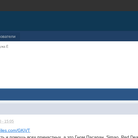
зователи
ужа Ё
 - 15:05
files.com/GKjVT
ть и помощь всех причастных, а это Гном Пасаран, Simao, Red Dead