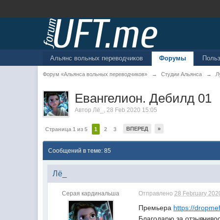
Альянс вольных переводчиков
Форумы
Поль
Форум «Альянса вольных переводчиков»
→
Студии Альянса
→
Л
Евангелион. Дебилд 01
Автор
Лё_
,
28 Feb 2020 15:05
ВПЕРЕД
»
Страница 1 из 5
1
2
3
Сообщений в теме: 85
Лё_
Серая кардинальша
Отправлено
28 February 2020
Премьера
https://dropme
Благодарю за отзывчивос