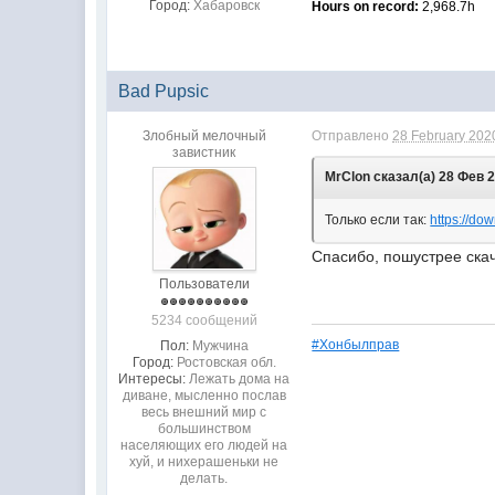
Город:
Хабаровск
Hours on record:
2,968.7h
Bad Pupsic
Злобный мелочный
Отправлено
28 February 2020
завистник
MrClon сказал(а) 28 Фев 2
Только если так:
https://do
Спасибо, пошустрее ска
Пользователи
5234 сообщений
#Хонбылправ
Пол:
Мужчина
Город:
Ростовская обл.
Интересы:
Лежать дома на
диване, мысленно послав
весь внешний мир с
большинством
населяющих его людей на
хуй, и нихерашеньки не
делать.