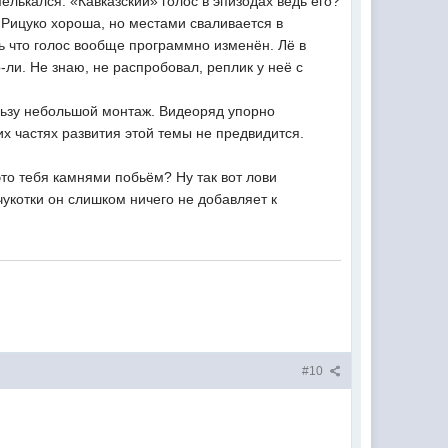
елькался. «Кавказский» голос в эпизодах ведь его?
 Рицуко хороша, но местами сваливается в
ь что голос вообще программно изменён. Лё в
о-ли. Не знаю, не распробовал, реплик у неё с
льзу небольшой монтаж. Видеоряд упорно
х частях развития этой темы не предвидится.
это тебя камнями побьём? Ну так вот лови
укотки он слишком ничего не добавляет к
#10