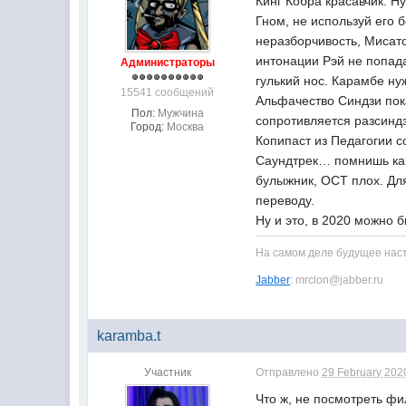
Кинг Кобра красавчик. Н
Гном, не используй его 
неразборчивость, Мисато
интонации Рэй не попадае
Администраторы
гулький нос. Карамбе ну
15541 сообщений
Альфачество Синдзи пок
Пол:
Мужчина
сопротивляется разсинд
Город:
Москва
Копипаст из Педагогии с
Саундтрек… помнишь как 
булыжник, ОСТ плох. Дл
переводу.
Ну и это, в 2020 можно 
На самом деле будущее насту
Jabber
: mrclon@jabber.ru
karamba.t
Участник
Отправлено
29 February 2020
Что ж, не посмотреть фи