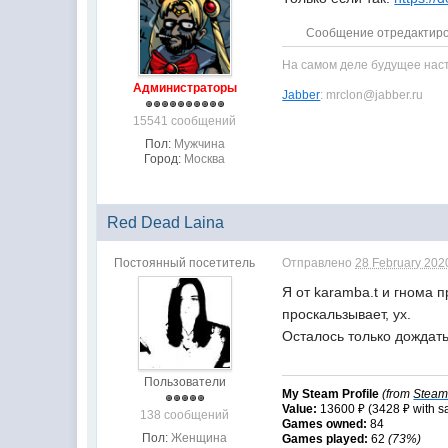
Сообщение отредактирова
На самом деле будущее насту
Администраторы
Jabber
: mrclon@jabber.ru
15541 сообщений
Пол:
Мужчина
Город:
Москва
Red Dead Laina
Постоянный посетитель
Отправлено
28 February 2020
Я от karamba.t и гнома п
проскальзывает, ух.
Осталось только дождать
Пользователи
My Steam Profile
(from
Stea
Value:
13600 ₽ (3428 ₽ with s
138 сообщений
Games owned:
84
Пол:
Женщина
Games played:
62
(73%)