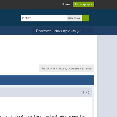
Войти
Регистрация
Эта тема
Просмотр новых публикаций
Авторизуйтесь для ответа в теме
#1
 Laina, KingCobra, karamba.t и Артём Тугеев. Вы