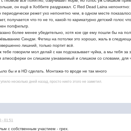
у с гномом всё понятно, озвучивает норм, но голос уж слишком прим
больше, он ещё в Хоббите раздражал. С Red Dead Laina непонятно:
 периодически режет ухо непонятно чем, в одном месте показалос
т, получается что-то не то, какой-то карикатурно детский голос чт
жен попфильтр.
азано более менее убедительно, хотя кое где ему пошли бы на по
зёвыванию Синдзи. Фетиш на потолки это хорошо, жаль в следующи
овершенно лишний, только портит всё.
тебе говорили мол делай с как подсказывает чуйка, а мы тебя за 
я атмосферки он слишком узнаваемый и слишком со словами, для ч
было бы и в HD сделать. Монтажа-то вроде не так много
пило несколько дней назад, просто никто этого не заметил.
 - 01:51
льм с собственным участием - грех.