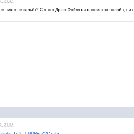
 - 21:42
ее никто не зальёт? С этого Дрюп-Файлз ни просмотра онлайн, ни
 - 21:53
download.uft...1.HDRip-AVC.mkv