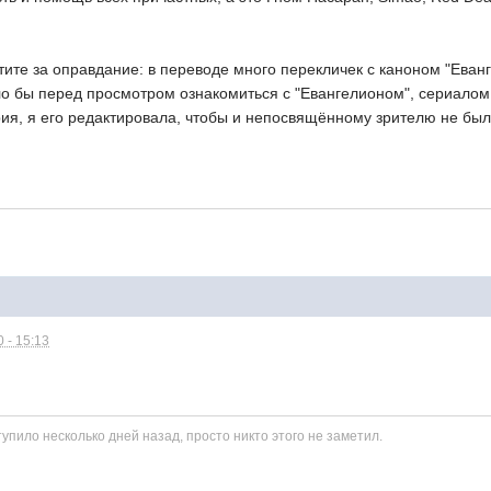
ите за оправдание: в переводе много перекличек с каноном "Еванг
о бы перед просмотром ознакомиться с "Евангелионом", сериалом 
ия, я его редактировала, чтобы и непосвящённому зрителю не был
 - 15:13
пило несколько дней назад, просто никто этого не заметил.