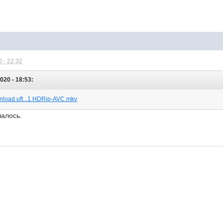
 - 22:32
020 - 18:53:
wnload.uft...1.HDRip-AVC.mkv
чалось.