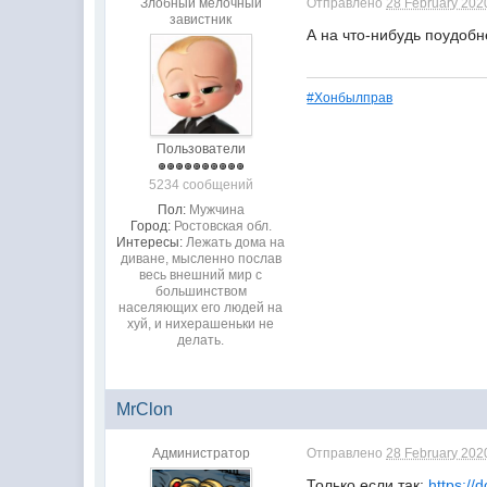
Злобный мелочный
Отправлено
28 February 2020
завистник
А на что-нибудь поудобн
#Хонбылправ
Пользователи
5234 сообщений
Пол:
Мужчина
Город:
Ростовская обл.
Интересы:
Лежать дома на
диване, мысленно послав
весь внешний мир с
большинством
населяющих его людей на
хуй, и нихерашеньки не
делать.
MrClon
Администратор
Отправлено
28 February 2020
Только если так:
https://