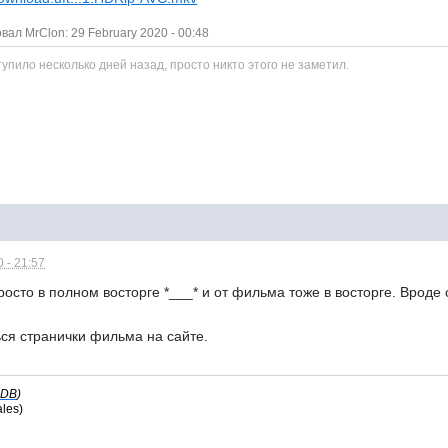
л MrClon: 29 February 2020 - 00:48
пило несколько дней назад, просто никто этого не заметил.
 - 21:57
росто в полном восторге *___* и от фильма тоже в восторге. Вроде 
ся странички фильма на сайте.
mDB
)
ales)