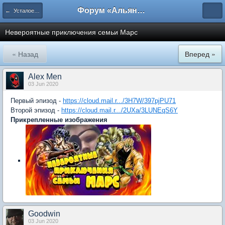
Форум «Альянса вольных переводчиков»
← Усталое королевство
Невероятные приключения семьи Марс
« Назад
Вперед »
Alex Men
03 Jun 2020
Первый эпизод -
https://cloud.mail.r.../3H7W/397pjPU71
Второй эпизод -
https://cloud.mail.r.../2UXa/3LUNEqS6Y
Прикрепленные изображения
Goodwin
03 Jun 2020