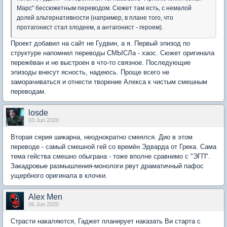
Марс" бессюжетным переводом. Сюжет там есть, с немалой
долей альтернативности (например, в плане того, что
протагонист стал злодеем, а антагонист - героем).
Проект добавил на сайт не Гудвин, а я. Первый эпизод по
структуре напомнил переводы СМЫСЛа - хаос. Сюжет оригинала
пережёван и не выстроен в что-то связное. Последующие
эпизоды внесут ясность, надеюсь. Проще всего не
заморачиваться и отнести творение Алекса к чистым смешным
переводам.
losde
03 Jun 2020
Вторая серия шикарна, неоднократно смеялся. Дио в этом
переводе - самый смешной гей со времён Эдварда от Грека. Сама
тема гейства смешно обыграна - тоже вполне сравнимо с "ЭГП".
Закадровые размышления-монологи рвут драматичный пафос
ущербного оригинала в клочки.
Alex Men
06 Jun 2020
Страсти накаляются, Гаджет планирует наказать Ви старта с