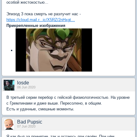
особой жестокостью...
Эпизод 3 пока смерть не разлучит нас -
https://cloud.mail.r...ic/X5RZ/2nHxgt…
Прикрепленные изображения
losde
06 Jun 2020
В третьей серии перебор с гейской физиологичностью. На уровне
с Гремлинами и даже выше. Пересолено, в общем.
Есть и удачные, смешные моменты.
Bad Pupsic
07 Jun 2020
Я как был за принятие, так и остаюсь при своём. При чём