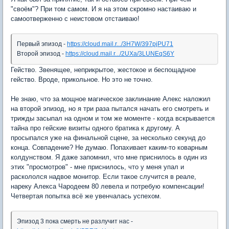
"своём"? При том самом. И я на этом скромно настаиваю и
самоотверженно с неистовом отстаиваю!
Первый эпизод -
https://cloud.mail.r.../3H7W/397pjPU71
Второй эпизод -
https://cloud.mail.r.../2UXa/3LUNEqS6Y
Гейство. Звенящее, неприкрытое, жестокое и беспощадное
гейство. Вроде, прикольное. Но это не точно.
Не знаю, что за мощное магическое заклинание Алекс наложил
на второй эпизод, но я три раза пытался начать его смотреть и
трижды засыпал на одном и том же моменте - когда вскрывается
тайна про гейские визиты одного братика к другому. А
просыпался уже на финальной сцене, за несколько секунд до
конца. Совпадение? Не думаю. Попахивает каким-то коварным
колдунством. Я даже запомнил, что мне приснилось в один из
этих "просмотров" - мне приснилось, что у меня упал и
раскололся надвое монитор. Если такое случится в реале,
нареку Алекса Чародеем 80 левела и потребую компенсации!
Четвертая попытка всё же увенчалась успехом.
Эпизод 3 пока смерть не разлучит нас -