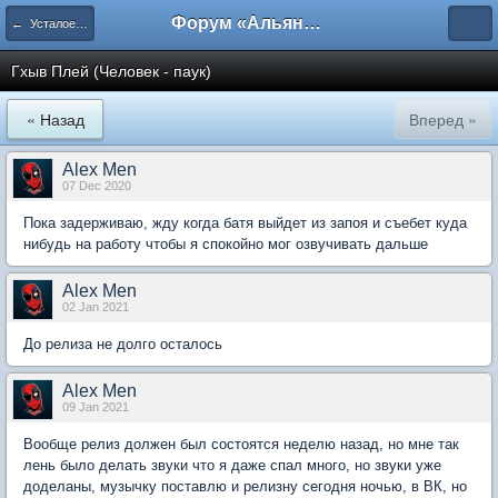
Форум «Альянса вольных переводчиков»
← Усталое королевство
Гхыв Плей (Человек - паук)
« Назад
Вперед »
Alex Men
07 Dec 2020
Пока задерживаю, жду когда батя выйдет из запоя и съебет куда
нибудь на работу чтобы я спокойно мог озвучивать дальше
Alex Men
02 Jan 2021
До релиза не долго осталось
Alex Men
09 Jan 2021
Вообще релиз должен был состоятся неделю назад, но мне так
лень было делать звуки что я даже спал много, но звуки уже
доделаны, музычку поставлю и релизну сегодня ночью, в ВК, но