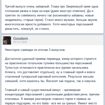
Третий выпуск очень забавный. Глава про Зверянахуй прям одна
сплошная ржака и кора на коре (даже маэстро отмечен). Да и
триптих по симбионту ничего так (космонавты забавны, новые
неадекваты, старые герои). Стало много музыки, больше звуков,
многоголосие яркости добавило. Хотя некоторых персонажей
рекастить, пожалуй, не стоило.
Goodwin
24 Oct 2021
Некоторое саммари по итогам 3 выпусков.
Достаточно удачный пример перевода, юмор которого строится
на практически тотальном тупняке большинства персонажей.
Тупостью отличаются практически все (кроме начальника
Алекса, что доставляет отдельно), ну а главный герой и вовсе
эталонный тупорылый картавый колхозник. Результат весьма
смешной, хотя казалось бы. Веселит как подача, так и озвучка.
Главный и самый существенный минус - чрезмерная
концентрация персонажей с различными дефектами речи, причем
ключевых. К манере разговоров главного героя я привык за
первую подсерию, но его баба - все же за гранью. Имеют место