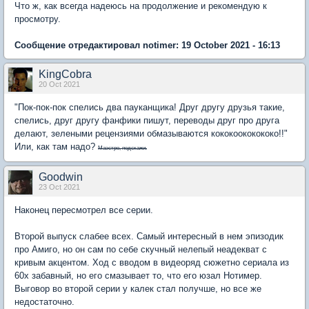
Что ж, как всегда надеюсь на продолжение и рекомендую к
просмотру.
Сообщение отредактировал notimer: 19 October 2021 - 16:13
KingCobra
20 Oct 2021
"Пок-пок-пок спелись два пауканщика! Друг другу друзья такие,
спелись, друг другу фанфики пишут, переводы друг про друга
делают, зелеными рецензиями обмазываются кококоококококо!!"
Или, как там надо?
Маэстро, подскажи.
Goodwin
23 Oct 2021
Наконец пересмотрел все серии.
Второй выпуск слабее всех. Самый интересный в нем эпизодик
про Амиго, но он сам по себе скучный нелепый неадекват с
кривым акцентом. Ход с вводом в видеоряд сюжетно сериала из
60х забавный, но его смазывает то, что его юзал Нотимер.
Выговор во второй серии у калек стал получше, но все же
недостаточно.