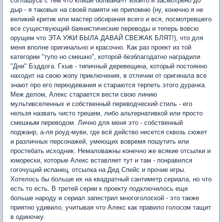
соглашусь с тем что клише болвана-гг избито и засмотрено до
дыр - я таковых на своей памяти не припомню (ну, конечно я не
великий критик или мастер обсирания всего и вся, посмотревшего
все существующий баянистические переводы и теперь вовсю
орущем что ЭТА УЖИ БЫЛА ДАВАЙ СВЕЖАК БЛЯТ!), что для
меня вполне оригинально и красочно. Как раз проект из той
категории "тупо но смешно", которой безблагодатно наградили
"Дни" Бэддога. Гхыв - типичный деревещина, который постоянно
находит на свою жопу приключения, в отличии от оригинала все
знают про его переодевания и стараются терпеть этого дурачка.
Меж делом, Алекс старается вести свою линию
мультивселенных и собственный переводческий стиль - его
нельзя назвать чисто трешем, либо альтернативкой или просто
смешным переводом. Лично для меня это - собственный
поджанр, а-ля роуд-муви, где всё действо несется сквозь сюжет
и различных персонажей, умеющих вовремя пошутить или
простебать исходник. Немаловажны конечно же всякие отсылки и
юморески, которые Алекс вставляет тут и там - понравился
гогочущий испанец, отсылка на Дед Спейс и прочие игры.
Хотелось бы больше их на квадратный сантиметр сериала, но что
есть то есть. В третей серии к проекту подключилось еще
больше народу и сериал запестрил многоголоской - это также
приятно удивило, учитывая что Алекс как правило голосом тащит
в одиночку.