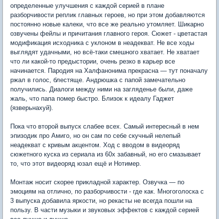
определенные улучшения с каждой серией в плане
разборчивости реплик главных героев, но при этом добавляются
постоянно новые калеки, что все же реально утомляет. Шикарно
озвучены фейлы и причитания главного героя. Сюжет - цветастая
модификация исходника с уклоном в неадекват. Не все ходы
выглядят удачными, но всё-таки смешного хватает. Не хватает
что ли какой-то предыстории, очень резко в карьер все
начинается. Пародия на Халфанонима прекрасна — тут поначалу
ржал в голос, блестяще. Андрюшка с папой замечательно
получились. Диалоги между ними на загляденье были, даже
жаль, что папа помер быстро. Близок к идеалу Гаджет
(язверьнахуй).
Пока что второй выпуск слабее всех. Самый интересный в нем
эпизодик про Амиго, но он сам по себе скучный нелепый
неадекват с кривым акцентом. Ход с вводом в видеоряд
сюжетного куска из сериала из 60х забавный, но его смазывает
то, что этот видеоряд юзал ещё и Нотимер.
Монтаж носит скорее прикладной характер. Озвучка — по
эмоциям на отлично, по разборчивости - где как. Многоголоска с
3 выпуска добавила яркости, но рекасты не всегда пошли на
пользу. В части музыки и звуковых эффектов с каждой серией