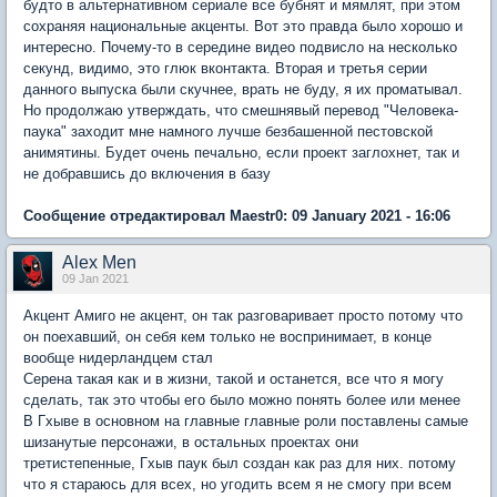
будто в альтернативном сериале все бубнят и мямлят, при этом
сохраняя национальные акценты. Вот это правда было хорошо и
интересно. Почему-то в середине видео подвисло на несколько
секунд, видимо, это глюк вконтакта. Вторая и третья серии
данного выпуска были скучнее, врать не буду, я их проматывал.
Но продолжаю утверждать, что смешнявый перевод "Человека-
паука" заходит мне намного лучше безбашенной пестовской
анимятины. Будет очень печально, если проект заглохнет, так и
не добравшись до включения в базу
Сообщение отредактировал Maestr0: 09 January 2021 - 16:06
Alex Men
09 Jan 2021
Акцент Амиго не акцент, он так разговаривает просто потому что
он поехавший, он себя кем только не воспринимает, в конце
вообще нидерландцем стал
Серена такая как и в жизни, такой и останется, все что я могу
сделать, так это чтобы его было можно понять более или менее
В Гхыве в основном на главные главные роли поставлены самые
шизанутые персонажи, в остальных проектах они
третистепенные, Гхыв паук был создан как раз для них. потому
что я стараюсь для всех, но угодить всем я не смогу при всем