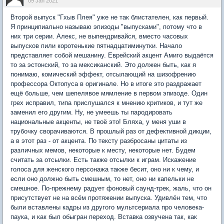
09 Jan 2021
Второй выпуск "Гхыв Плея" уже не так блистателен, как первый.
Я принципиально называю эпизоды "выпусками", потому что в
них три серии. Алекс, не выпендривайся, вместо часовых
выпусков пили коротенькие пятнадцатиминутки. Начало
представляет собой мешанину. Еврейский акцент Амиго выдаётся
то за эстонский, то за мексиканский. Это должен быть, как я
понимаю, комический эффект, отсылающий на шизофрению
профессора Октопуса в оригинале. Но в итоге это раздражает
ещё больше, чем шепелявое мямление в первом эпизоде. Один
грех исправил, типа прислушался к мнению критиков, и тут же
заменил его другим. Ну, не умеешь ты пародировать
национальные акценты, не твоё это! Бляха, у меня уши в
трубочку сворачиваются. В прошлый раз от дефективной дикции,
а в этот раз - от акцента. По тексту разбросаны цитаты из
различных мемов, некоторые к месту, некоторые нет. Будем
считать за отсылки. Есть также отсылки к играм. Искажение
голоса для женского персонажа также бесит, оно ни к чему, и
если оно должно быть смешным, то нет, оно ни капельки не
смешное. По-прежнему радует фоновый саунд-трек, жаль, что он
присутствует не на всём протяжении выпуска. Удивлён тем, что
были вставлены кадры из другого мультсериала про человека-
паука, и как был обыгран переход. Вставка озвучена так, как