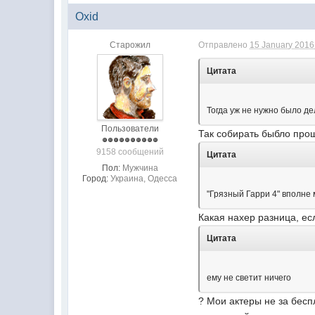
Oxid
Старожил
Отправлено
15 January 2016 
Цитата
Тогда уж не нужно было д
Пользователи
Так собирать быбло прощ
9158 сообщений
Цитата
Пол:
Мужчина
Город:
Украина, Одесса
"Грязный Гарри 4" вполне 
Какая нахер разница, ес
Цитата
ему не светит ничего
? Мои актеры не за бесп