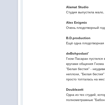
Alamat Studio
Студия выпустила мало, 
Alex Enigmix
Очень плодотворный год,
B.D.production
Ещё одна плодотворная 
deBohpodast’
Гном Пасаран пустился в
кругами общения Гнома 
"Белая бестия" - неудив
неплохи, "Белая бестия"
просто топталась на мес
Doublezett
Одна из тех студий, ко
полнометражные "Бабоньк