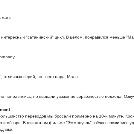
 жаль.
 интересный "сатанинский" цикл. В целом, понравился меньше "Маг
Company.
, отличных серий, но всего пара. Мало.
не понравились, но вызвали уважение серьёзностью подхода. Озвуч
nment
Большинство переводов мы бросали примерно на 10-й минуте. Кро
а и обзора. В пикантном фильме "Эммануэль" звёзды сложились у
одчика.