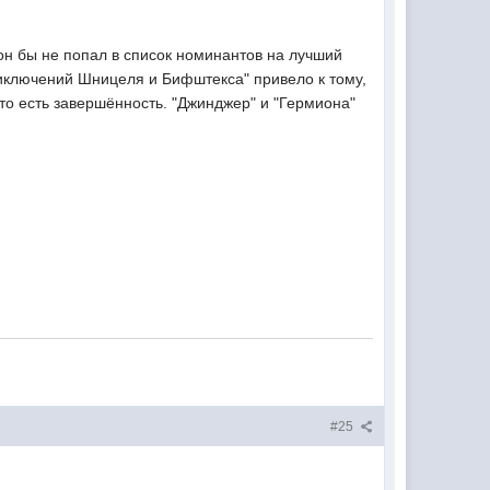
он бы не попал в список номинантов на лучший
риключений Шницеля и Бифштекса" привело к тому,
ато есть завершённость. "Джинджер" и "Гермиона"
#25