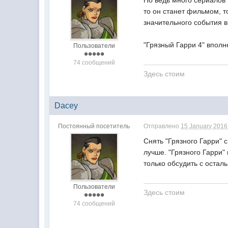
Но ведь много сериалов 
то он станет фильмом, т
значительного события 
"Грязный Гарри 4" вполн
Пользователи
74 сообщений
Здесь стоим
Dacey
Постоянный посетитель
Отправлено
15 January 2016 
Снять "Грязного Гарри" 
лучше. "Грязного Гарри"
только обсудить с остал
Пользователи
Здесь стоим
74 сообщений