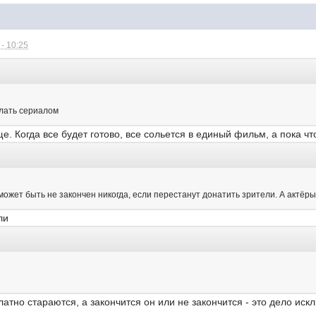
- 10:25
елать сериалом
е. Когда все будет готово, все сольется в единый фильм, а пока чт
может быть не закончен никогда, если перестанут донатить зрители. А актёры
ли
латно стараются, а закончится он или не закончится - это дело ис