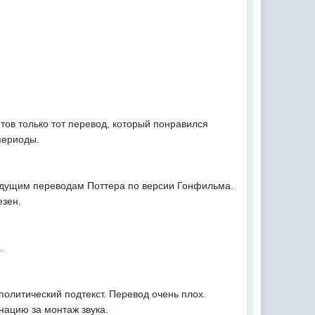
тов только тот перевод, который понравился
периоды.
едыдущим переводам Поттера по версии Гонфильма.
езен.
я.
политический подтекст. Перевод очень плох.
нацию за монтаж звука.