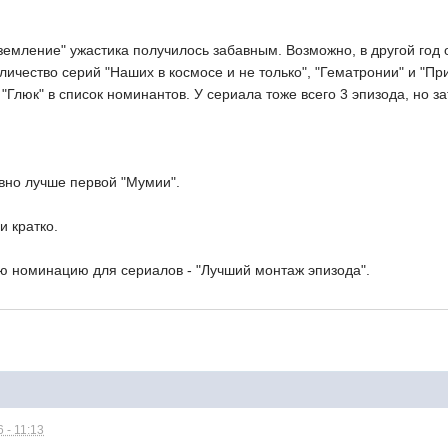
земление" ужастика получилось забавным. Возможно, в другой год 
личество серий "Наших в космосе и не только", "Гематронии" и "П
"Глюк" в список номинантов. У сериала тоже всего 3 эпизода, но з
вно лучше первой "Мумии".
и кратко.
ю номинацию для сериалов - "Лучший монтаж эпизода".
 - 11:13