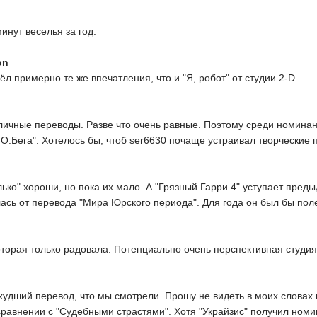
инут веселья за год.
on
ёл примерно те же впечатления, что и "Я, робот" от студии 2-D.
личные переводы. Разве что очень равные. Поэтому среди номинан
.О.Бега". Хотелось бы, чтоб ser6630 почаще устраивал творческие 
лько" хороши, но пока их мало. А "Грязный Гарри 4" уступает пр
лась от перевода "Мира Юрского периода". Для года он был бы пол
оторая только радовала. Потенциально очень перспективная студи
 худший перевод, что мы смотрели. Прошу не видеть в моих словах 
равнении с "Судебными страстями". Хотя "Украйзис" получил номи