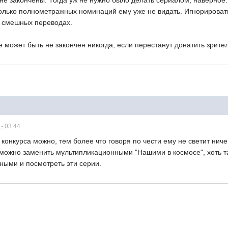
не закончены. Тогда уж не нужно было делать сериалом, наверное. 
олько полнометражных номинаций ему уже не видать. Игнорировать 
в смешных переводах.
е может быть не закончен никогда, если перестанут донатить зрител
- 03:44
с конкурса можно, тем более что говоря по чести ему не светит ни
 можно заменить мультипликационными "Нашими в космосе", хоть та
ьными и посмотреть эти серии.