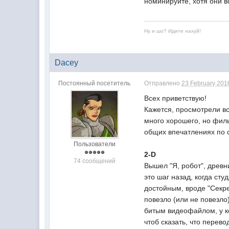
номинируйте, хотя они вс
Ну и шо? Идите нахуй!
Dacey
Постоянный посетитель
Отправлено
23 February 2016
Всех приветствую!
Кажется, просмотрели вс
много хорошего, но филь
общих впечатлениях по 
Пользователи
2-D
74 сообщений
Вышел "Я, робот", древни
это шаг назад, когда сту
достойным, вроде "Секре
повезло (или не повезло
битым видеофайлом, у ко
чтоб сказать, что перев