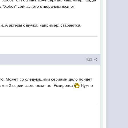
"Хобот" от Гоблина тоже сериал, например. Когда-
"Хобот" сейчас, это отворачиваться от
и. А актёры озвучки, например, стараются.
#22
чего. Может, со следующими сериями дело пойдёт
м и 2 серии всего пока что. Рокировка
Нужно