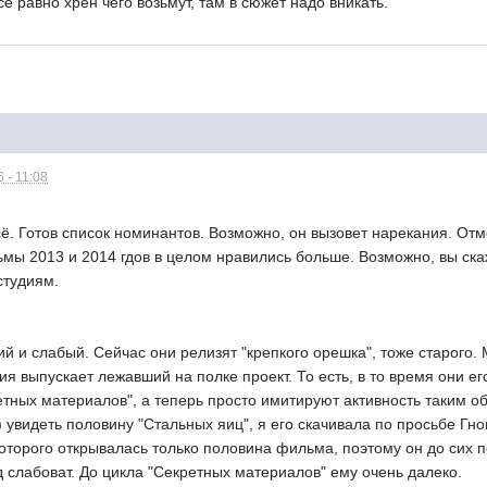
е равно хрен чего возьмут, там в сюжет надо вникать.
 - 11:08
ё. Готов список номинантов. Возможно, он вызовет нарекания. Отмеч
мы 2013 и 2014 гдов в целом нравились больше. Возможно, вы скаж
студиям.
й и слабый. Сейчас они релизят "крепкого орешка", тоже старого. 
дия выпускает лежавший на полке проект. То есть, в то время они ег
тных материалов", а теперь просто имитируют активность таким об
) увидеть половину "Стальных яиц", я его скачивала по просьбе Гн
торого открывалась только половина фильма, поэтому он до сих п
од слабоват. До цикла "Секретных материалов" ему очень далеко.