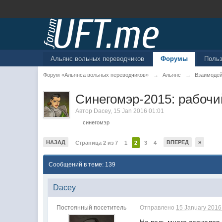
Альянс вольных переводчиков
Форумы
Поль
Форум «Альянса вольных переводчиков»
→
Альянс
→
Взаимоде
Синегомэр-2015: рабочи
Автор
Dacey
,
15 Jan 2016 01:01
синегомэр
НАЗАД
ВПЕРЕД
»
Страница 2 из 7
1
2
3
4
Сообщений в теме: 139
Dacey
Постоянный посетитель
Отправлено
15 January 2016 