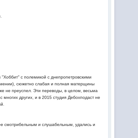
.
й "Хоббит" с полемикой с днепропетровскими
оумении), сюжетно слабая и полная матерщины
же не преуспел. Эти переводы, в целом, весьма
с многих других, и в 2015 студия Дебохподаст не
ий.
лее смотрибельным и слушабельным, удались и