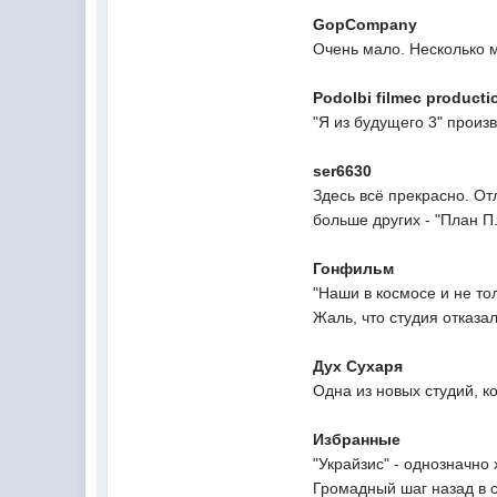
GopCompany
Очень мало. Несколько м
Podolbi filmec producti
"Я из будущего 3" произв
ser6630
Здесь всё прекрасно. От
больше других - "План П
Гонфильм
"Наши в космосе и не то
Жаль, что студия отказа
Дух Сухаря
Одна из новых студий, к
Избранные
"Украйзис" - однозначно
Громадный шаг назад в с