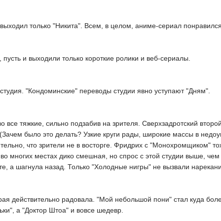
выходил только "Никита". Всем, в целом, аниме-сериал понравился
 пусть и выходили только короткие ролики и веб-сериалы.
студия. "Кондоминские" переводы студии явно уступают "Дням".
о все тяжкие, сильно подзабив на зрителя. Сверхзадротский второ
(Зачем было это делать? Узкие круги рады, широкие массы в нед
ительно, что зрители не в восторге. Фридрих с "Монохромщиком" то
 во многих местах дико смешная, но спрос с этой студии выше, чем 
те, а шагнула назад. Только "Холодные нигры" не вызвали нарекан
торая действительно радовала. "Мой небольшой пони" стал куда бо
и", а "Доктор Штоа" и вовсе шедевр.