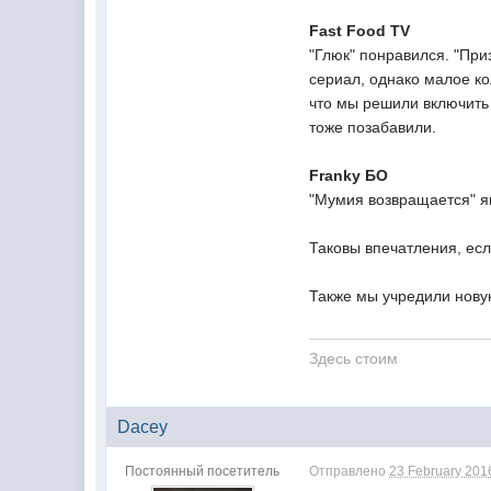
Fast Food TV
"Глюк" понравился. "При
сериал, однако малое ко
что мы решили включить 
тоже позабавили.
Franky БО
"Мумия возвращается" я
Таковы впечатления, есл
Также мы учредили нову
Здесь стоим
Dacey
Постоянный посетитель
Отправлено
23 February 2016