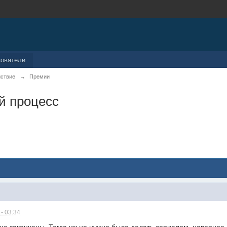
зователи
йствие
→
Премии
й процесс
- 03:34