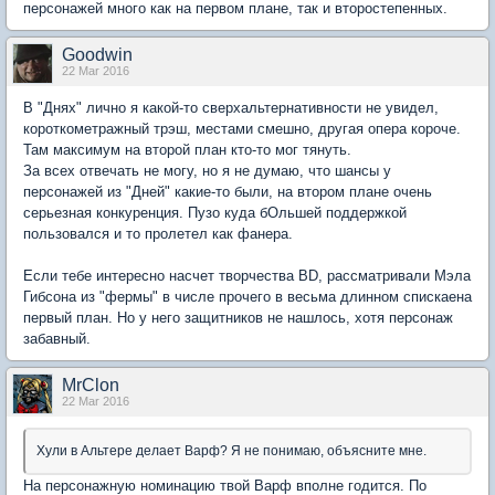
персонажей много как на первом плане, так и второстепенных.
Goodwin
22 Mar 2016
В "Днях" лично я какой-то сверхальтернативности не увидел,
короткометражный трэш, местами смешно, другая опера короче.
Там максимум на второй план кто-то мог тянуть.
За всех отвечать не могу, но я не думаю, что шансы у
персонажей из "Дней" какие-то были, на втором плане очень
серьезная конкуренция. Пузо куда бОльшей поддержкой
пользовался и то пролетел как фанера.
Если тебе интересно насчет творчества BD, рассматривали Мэла
Гибсона из "фермы" в числе прочего в весьма длинном спискаена
первый план. Но у него защитников не нашлось, хотя персонаж
забавный.
MrClon
22 Mar 2016
Хули в Альтере делает Варф? Я не понимаю, объясните мне.
На персонажную номинацию твой Варф вполне годится. По