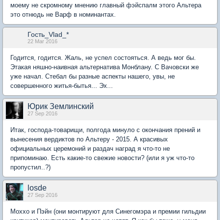
моему не скромному мнению главный фэйспалм этого Альтера
это отнюдь не Варф в номинантах.
Гость_Vlad_*
22 Mar 2016
Годится, годится. Жаль, не успел состояться. А ведь мог бы.
Этакая няшно-наивная альтернатива Монблану. С Вачовски же
уже начал. Стебал бы разные аспекты нашего, увы, не
совершенного житья-бытья... Эх...
Юрик Землинский
27 Sep 2016
Итак, господа-товарищи, полгода минуло с окончания прений и
вынесения вердиктов по Альтеру - 2015. А красивых
официальных церемоний и раздач наград я что-то не
припоминаю. Есть какие-то свежие новости? (или я уж что-то
пропустил..?)
losde
27 Sep 2016
Моххо и Пэйн (они монтируют для Синегомэра и премии гильдии