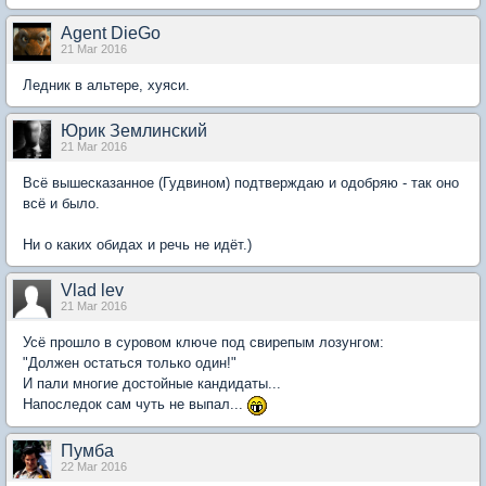
Agent DieGo
21 Mar 2016
Ледник в альтере, хуяси.
Юрик Землинский
21 Mar 2016
Всё вышесказанное (Гудвином) подтверждаю и одобряю - так оно
всё и было.
Ни о каких обидах и речь не идёт.)
Vlad lev
21 Mar 2016
Усё прошло в суровом ключе под свирепым лозунгом:
"Должен остаться только один!"
И пали многие достойные кандидаты...
Напоследок сам чуть не выпал...
Пумба
22 Mar 2016