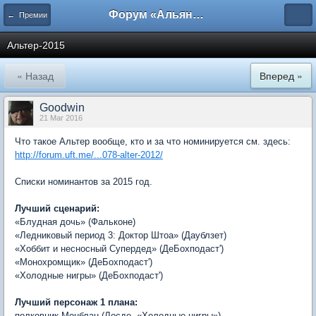
Форум «Альянса вольных переводчиков»
← Премии
Альтер-2015
« Назад
Вперед »
Goodwin
21 Mar 2016
Что такое Альтер вообще, кто и за что номинируется см. здесь:
http://forum.uft.me/...078-alter-2012/
Списки номинантов за 2015 год.
Лучший сценарий:
«Блудная дочь» (Фальконе)
«Ледниковый период 3: Доктор Штоа» (Даублзет)
«Хоббит и несносный Супердед» (ДеБохподаст')
«Монохромщик» (ДеБохподаст')
«Холодные нигры» (ДеБохподаст')
Лучший персонаж 1 плана:
полковник Монблан (Лосде, «Холодные нигры»)