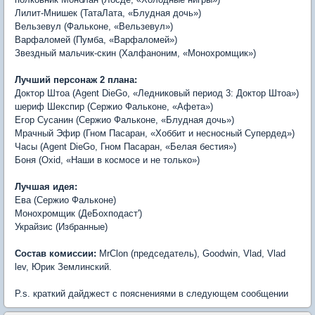
Лилит-Мнишек (ТатаЛата, «Блудная дочь»)
Вельзевул (Фальконе, «Вельзевул»)
Варфаломей (Пумба, «Варфаломей»)
Звездный мальчик-скин (Халфаноним, «Монохромщик»)
Лучший персонаж 2 плана:
Доктор Штоа (Agent DieGo, «Ледниковый период 3: Доктор Штоа»)
шериф Шекспир (Сержио Фальконе, «Афета»)
Егор Сусанин (Сержио Фальконе, «Блудная дочь»)
Мрачный Эфир (Гном Пасаран, «Хоббит и несносный Супердед»)
Часы (Agent DieGo, Гном Пасаран, «Белая бестия»)
Боня (Oxid, «Наши в космосе и не только»)
Лучшая идея:
Ева (Сержио Фальконе)
Монохромщик (ДеБохподаст')
Украйзис (Избранные)
Состав комиссии:
MrClon (председатель), Goodwin, Vlad, Vlad
lev, Юрик Землинский.
P.s. краткий дайджест с пояснениями в следующем сообщении