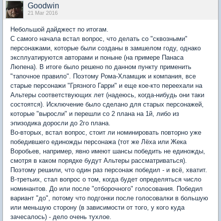
Goodwin
21 Mar 2016
Небольшой дайджест по итогам.
С самого начала встал вопрос, что делать со "сквозными"
персонажами, которые были созданы в замшелом году, однако
эксплуатируются авторами и поныне (на примере Панаса
Люпена). В итоге было решено по данном пункту применить
"тапочное правило". Поэтому Рома-Хламщик и компания, все
старые персонажи "Грязного Гарри" и еще кое-кто переехали на
Альтеры соответствующих лет (надеюсь, когда-нибудь они таки
состоятся). Исключение было сделано для старых персонажей,
которые "выросли" и перешли со 2 плана на 1й, либо из
эпизодика доросли до 2го плана.
Во-вторых, встал вопрос, стоит ли номинировать повторно уже
победившего единожды персонажа (тот же Лёха или Жека
Воробьев, например, явно имеют шансы победить не единожды,
смотря в каком порядке будут Альтеры рассматриваться).
Поэтому решили, что один раз персонаж победил - и всё, хватит.
В-третьих, стал вопрос о том, когда будет определяться число
номинантов. До или после "отборочного" голосования. Победил
вариант "до", потому что подгонки после голосовалки в большую
или меньшую сторону (в зависимости от того, у кого куда
зачесалось) - дело очень тухлое.