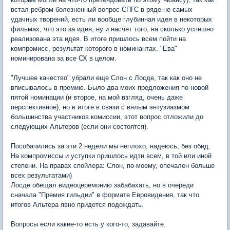
встал ребром болезненный вопрос СПГС в ряде не самых
удачных творений, есть ли вообще глубинная идея в некоторых
фильмах, что это за идея, ну и насчет того, на сколько успешно
реализована эта идея. В итоге пришлось всем пойти на
компромисс, результат которого в номинантах. "Ева"
номинирована за все СХ в целом.
"Лучшее качество" убрали еще Слон с Лосде, так как оно не
вписывалось в премию. Было два моих предложения по новой
пятой номинации (и второе, на мой взгляд, очень даже
перспективное), но в итоге в связи с вялым энтузиазмом
большинства участников комиссии, этот вопрос отложили до
следующих Альтеров (если они состоятся).
Пособачились за эти 2 недели мы неплохо, надеюсь, без обид.
На компромиссы и уступки пришлось идти всем, в той или иной
степени. На правах спойлера: Слон, по-моему, опечален больше
всех результатами)
Лосде обещал видеоцеремонию забабахать, но в очереди
сначала "Премия гильдии" в формате Евровидения, так что
итогов Альтера явно придется подождать.
Вопросы если какие-то есть у кого-то, задавайте.