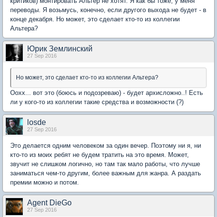
критиков) монтировать Альтер не хотят. Я как бы тоже, у меня
переводы. Я возьмусь, конечно, если другого выхода не будет - в
конце декабря. Но может, это сделает кто-то из коллегии
Альтера?
Юрик Землинский
27 Sep 2016
Но может, это сделает кто-то из коллегии Альтера?
Оохх... вот это (боюсь и подозреваю) - будет архисложно..! Есть
ли у кого-то из коллегии такие средства и возможности (?)
losde
27 Sep 2016
Это делается одним человеком за один вечер. Поэтому ни я, ни
кто-то из моих ребят не будем тратить на это время. Может,
звучит не слишком логично, но там так мало работы, что лучше
заниматься чем-то другим, более важным для жанра. А раздать
премии можно и потом.
Agent DieGo
27 Sep 2016