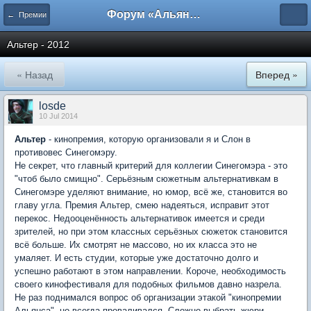
Форум «Альянса вольных переводчиков»
← Премии
Альтер - 2012
« Назад
Вперед »
losde
10 Jul 2014
Альтер
- кинопремия, которую организовали я и Слон в
противовес Синегомэру.
Не секрет, что главный критерий для коллегии Синегомэра - это
"чтоб было смищно". Серьёзным сюжетным альтернативкам в
Синегомэре уделяют внимание, но юмор, всё же, становится во
главу угла. Премия Альтер, смею надеяться, исправит этот
перекос. Недооценённость альтернативок имеется и среди
зрителей, но при этом классных серьёзных сюжеток становится
всё больше. Их смотрят не массово, но их класса это не
умаляет. И есть студии, которые уже достаточно долго и
успешно работают в этом направлении. Короче, необходимость
своего кинофестиваля для подобных фильмов давно назрела.
Не раз поднимался вопрос об организации этакой "кинопремии
Альянса", но всегда проваливался. Сложно выбрать жюри,