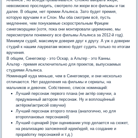
невозможно проследить, смотрело ли жюри все фильмы и так
далее. В общем, нет премии Альянса. Зато будет премия,
которую вручаем я и Слон. Мы оба смотрим всё, пусть
медленнее, чем понукаемые скорострельным Фрицем
синегомэрщики (хотя, пока они монтировали церемонию, мы
пересмотрели понемногу все фильмы Альянса за 2012-й год).
Минимум судей, максимум доверия друг к другу. А уж о доверии
студий к нашим лауреатам можно будет судить только по итогам
вручения.
В общем, Синегомэр - это Оскар, а Альтер - это Канны.
Альтер - премия исключительно для проектов, выпускаемых
студиями Альянса.
Номинаций куда меньше, чем в Синегомэре, и они несколько
отличаются. Нет разделения на фильмы и сериалы, на
мальчиков и девочек. Собственно, список номинаций:
Лучший персонаж первого плана (не актёр озвучки, а
придуманный автором персонаж. Ну и воплощённый
актёром/актрисой озвучки)
Лучший персонаж второго плана (аналогично, но для
второплановых персонажей)
Лучший сценарий (при оценивании упор делается на сюжет,
на реализацию заложенной идеи/идей, на создание и
проработку персонажей и т.д.)