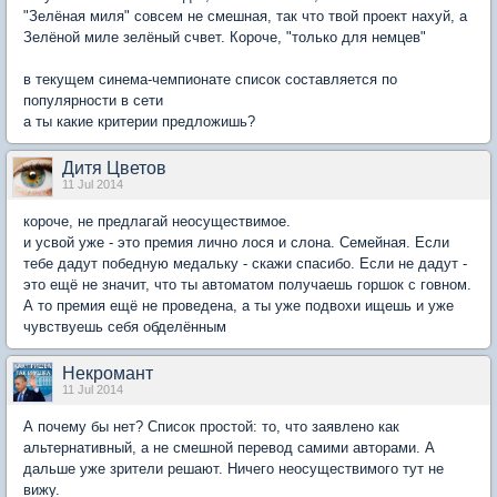
"Зелёная миля" совсем не смешная, так что твой проект нахуй, а
Зелёной миле зелёный счвет. Короче, "только для немцев"
в текущем синема-чемпионате список составляется по
популярности в сети
а ты какие критерии предложишь?
Дитя Цветов
11 Jul 2014
короче, не предлагай неосуществимое.
и усвой уже - это премия лично лося и слона. Семейная. Если
тебе дадут победную медальку - скажи спасибо. Если не дадут -
это ещё не значит, что ты автоматом получаешь горшок с говном.
А то премия ещё не проведена, а ты уже подвохи ищешь и уже
чувствуешь себя обделённым
Некромант
11 Jul 2014
А почему бы нет? Список простой: то, что заявлено как
альтернативный, а не смешной перевод самими авторами. А
дальше уже зрители решают. Ничего неосуществимого тут не
вижу.