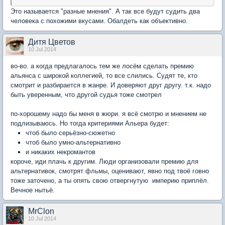
Это называется "разные мнения". А так все будут судить два
человека с похожими вкусами. Обалдеть как объективно.
Дитя Цветов
10 Jul 2014
во-во. а когда предлагалось тем же лосём сделать премию
альянса с широкой коллегией, то все слились. Судят те, кто
смотрит и разбирается в жанре. И доверяют друг другу. т.к. надо
быть уверенным, что другой судья тоже смотрел
по-хорошему надо бы меня в жюри. я всё смотрю и мнением не
подлизываюсь. Но тогда критериями Альера будет:
чтоб было серьёзно-сюжетно
чтоб было умно-альтернативно
и никаких некромантов
короче, иди плачь к другим. Люди организовали премию для
альтернативок, смотрят фльмы, оценивают, явно под твоё говно
тоже заточено, а ты опять свою отвергнутую империю приплёл.
Вечное нытьё.
MrClon
10 Jul 2014