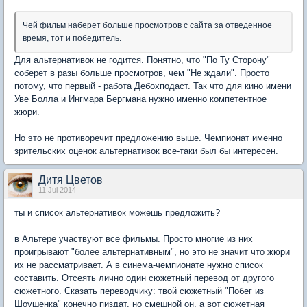
Чей фильм наберет больше просмотров с сайта за отведенное
время, тот и победитель.
Для альтернативок не годится. Понятно, что "По Ту Сторону"
соберет в разы больше просмотров, чем "Не ждали". Просто
потому, что первый - работа Дебохподаст. Так что для кино имени
Уве Болла и Ингмара Бергмана нужно именно компетентное
жюри.
Но это не противоречит предложению выше. Чемпионат именно
зрительских оценок альтернативок все-таки был бы интересен.
Дитя Цветов
11 Jul 2014
ты и список альтернативок можешь предложить?
в Альтере участвуют все фильмы. Просто многие из них
проигрывают "более альтернативным", но это не значит что жюри
их не рассматривает. А в синема-чемпионате нужно список
составить. Отсеять лично один сюжетный перевод от другого
сюжетного. Сказать переводчику: твой сюжетный "Побег из
Шоушенка" конечно пиздат, но смешной он, а вот сюжетная