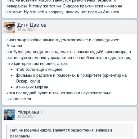
Нет, не возьмём никого. Начнутся разночтения, экивоки и
реверансы. К тому же тот же Сидоров практически ничего не
смотрит. Ну это всё к вопросу, почему нет премии Альянса.
Дитя Цветов
10 Jul 2014
синегомэр вообще намного демократичнее и справедливее
Альтера
а в будущем, когда меня сделают главным судьёй синегомэра, а
остальную коллегию упразднят за ненадобностью, я сделаю так,
что критерий там не один, а три:
чтоб было ещё смищнее
фильмы о расизме и гомосеках в приоритете (ориентир на
Оскар, хули)
и никаких морган
хотя последний пункт и так негласно и неукоснительно
выполняется
Некромант
10 Jul 2014
Нет, не возьмём никого. Начнутся разночтения, экивоки и
реверансы.