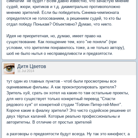
симпатий" не будет? Всем давно известно, что зачастую мнение
судей, жюри, критиков и т.д. диаметрально противоположно
мнению зрителей. Если бы победитель Синема-чемпионата
определялся не голосованием, а решением судей, то кто бы
отдал победу Понькам? Объективно? Думаю, что никто.
Идея не приоритетная, но, думаю, имеет право на
существование. Как поощрение тем, кого "не поняли" (при
условии, что зрителям понравилось тоже, а не только автору),
шоб не было нытья о несправедливости и предвзятости.
Дитя Цветов
11 Jul 2014
тут один из главных пунктов - чтоб были просмотрены все
оцениваемые фильмы. А как проконтролировать зрителя?
Зритель хуй, срать он хотел на какие-то там остальные проекты,
для него существует только конкретный перевод "Спасти
рядового хуя" от конкретной студии "Гоблин Питер-гей-Мент".
Короче какие в фиалку зрители? Это чисто судейское решение от
двух тёртых калачей. Которые реально профессиональны и
авторитетны. В отличие от простых зрителей
а разговоры о предвзятости будут всегда. Ну так это кинофест, а