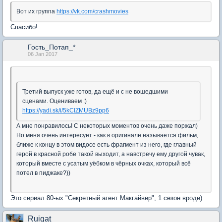
Вот их группа
https://vk.com/crashmovies
Спасибо!
Гость_Потап_*
06 Jan 2017
Третий выпуск уже готов, да ещё и с не вошедшими
сценами. Оцениваем :)
https://yadi.sk/i/5kClZMUBz9pp6
А мне понравилось! С некоторых моментов очень даже поржал)
Но меня очень интересует - как в оригинале называется фильм,
ближе к концу в этом видосе есть фрагмент из него, где главный
герой в красной робе такой выходит, а навстречу ему другой чувак,
который вместе с усатым уёбком в чёрных очках, который всё
потел в пиджаке?))
Это сериал 80-ых "Секретный агент Макгайвер", 1 сезон вроде)
Ruigat