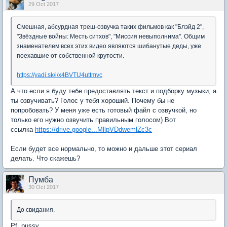
29 Oct 2017
Смешная, абсурдная треш-озвучка таких фильмов как "Блэйд 2",
"Звёздные войны: Месть ситхов", "Миссия невыполнима". Общим
знаменателем всех этих видео являются шибанутые деды, уже
поехавшие от собственной крутости.
https://yadi.sk/i/x4BVTU4uttmvc
А что если я буду тебе предоставлять текст и подборку музыки, а
ты озвучивать? Голос у тебя хороший. Почему бы не
попробовать? У меня уже есть готовый файл с озвучкой, но
только его нужно озвучить правильным голосом) Вот
ссылка
https://drive.google...MllpVDdwemlZc3c
Если будет все нормально, то можно и дальше этот сериал
делать. Что скажешь?
Пумба
30 Oct 2017
До свидания.
Pf, pussy.