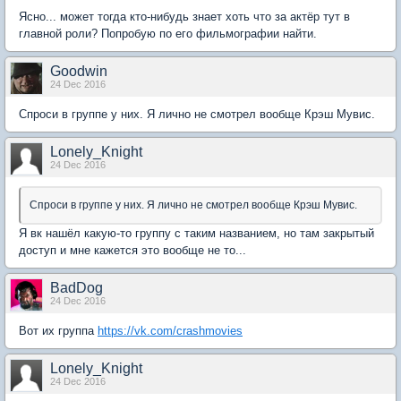
Ясно... может тогда кто-нибудь знает хоть что за актёр тут в
главной роли? Попробую по его фильмографии найти.
Goodwin
24 Dec 2016
Спроси в группе у них. Я лично не смотрел вообще Крэш Мувис.
Lonely_Knight
24 Dec 2016
Спроси в группе у них. Я лично не смотрел вообще Крэш Мувис.
Я вк нашёл какую-то группу с таким названием, но там закрытый
доступ и мне кажется это вообще не то...
BadDog
24 Dec 2016
Вот их группа
https://vk.com/crashmovies
Lonely_Knight
24 Dec 2016