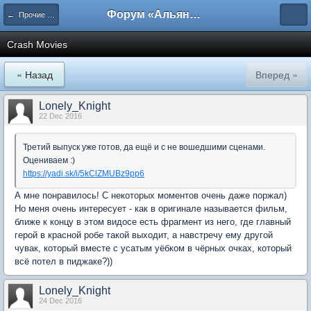
Форум «Альянса вольных переводчиков»
← Прочие студии
Crash Movies
« Назад
Вперед »
Lonely_Knight
22 Dec 2016
Третий выпуск уже готов, да ещё и с не вошедшими сценами.
Оцениваем :)
https://yadi.sk/i/5kClZMUBz9pp6
А мне понравилось! С некоторых моментов очень даже поржал)
Но меня очень интересует - как в оригинале называется фильм,
ближе к концу в этом видосе есть фрагмент из него, где главный
герой в красной робе такой выходит, а навстречу ему другой
чувак, который вместе с усатым уёбком в чёрных очках, который
всё потел в пиджаке?))
Lonely_Knight
24 Dec 2016