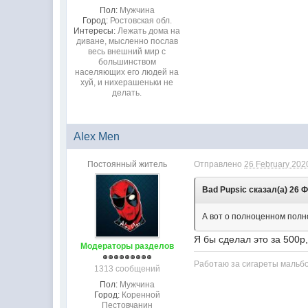
Пол:
Мужчина
Город:
Ростовская обл.
Интересы:
Лежать дома на
диване, мысленно послав
весь внешний мир с
большинством
населяющих его людей на
хуй, и нихерашеньки не
делать.
Alex Men
Постоянный житель
Отправлено
26 February 2020
Bad Pupsic сказал(а) 26 Ф
А вот о полноценном полн
Я бы сделал это за 500р
Модераторы разделов
Работаю за сигареты мальб
1313 сообщений
Пол:
Мужчина
Город:
Коренной
Пестовчанин