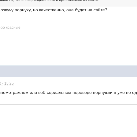
 озвучу порнуху, но качественно, она будет на сайте?
оро красные
 - 15:25
лнометражном или веб-сериальном переводе порнушки я уже не оди