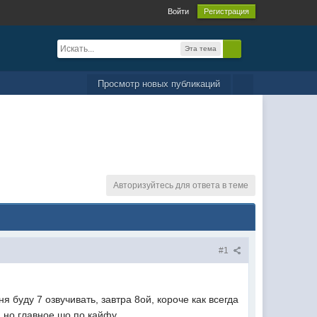
Войти
Регистрация
Эта тема
Просмотр новых публикаций
Авторизуйтесь для ответа в теме
#1
ня буду 7 озвучивать, завтра 8ой, короче как всегда
, но главное шо по кайфу