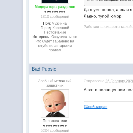
Модераторы разделов
Да я уже понял, а если я
Ладно, тупой юмор
1313 сообщений
Пол:
Мужчина
Работаю за сигареты мальб
Город:
Коренной
Пестовчанин
Интересы:
Озвучивать все
что будет забанено на
ютубе по автарским
правам
Bad Pupsic
Злобный мелочный
Отправлено
26 February 2020
завистник
А вот о полноценном по
#Хонбылправ
Пользователи
5234 сообщений