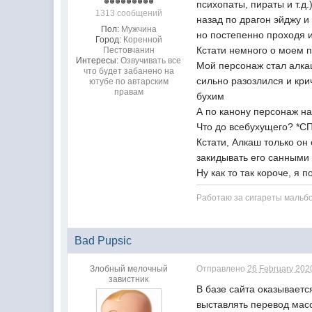
психопаты, пираты и т.д.
1313 сообщений
назад по драгон эйджу и
Пол:
Мужчина
но постепенно проходя и
Город:
Коренной
Кстати немного о моем п
Пестовчанин
Интересы:
Озвучивать все
Мой персонаж стал алка
что будет забанено на
сильно разозлился и кри
ютубе по автарским
правам
бухим
А по канону персонаж на
Что до всебухущего? *С
Кстати, Алкаш только он 
закидывать его санными 
Ну как то так короче, я 
Работаю за сигареты мальб
Bad Pupsic
Злобный мелочный
Отправлено
26 February 2020
завистник
В базе сайта оказывает
выставлять перевод масс