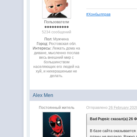
#Хонбылправ
Пользователи
5234 сообщений
Пол:
Мужчина
Город:
Ростовская обл.
Интересы:
Лежать дома на
диване, мысленно послав
весь внешний мир с
большинством
населяющих его людей на
хуй, и нихерашеньки не
делать.
Alex Men
Постоянный житель
Отправлено
26 February 2020
Bad Pupsic сказал(а) 26 Ф
В базе сайта оказывается 
планы не входило. Важно л