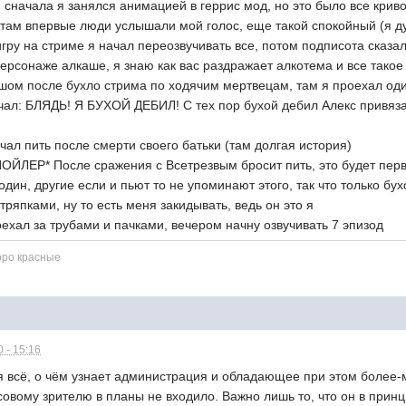
) сначала я занялся анимацией в геррис мод, но это было все криво
 там впервые люди услышали мой голос, еще такой спокойный (я ду
гру на стриме я начал переозвучивать все, потом подписота сказали
ерсонаже алкаше, я знаю как вас раздражает алкотема и все такое
шом после бухло стрима по ходячим мертвецам, там я проехал оди
чал: БЛЯДЬ! Я БУХОЙ ДЕБИЛ! С тех пор бухой дебил Алекс привязал
чал пить после смерти своего батьки (там долгая история)
ПОЙЛЕР* После сражения с Всетрезвым бросит пить, это будет пер
один, другие если и пьют то не упоминают этого, так что только бу
тряпками, ну то есть меня закидывать, ведь он это я
поехал за трубами и пачками, вечером начну озвучивать 7 эпизод
оро красные
 - 15:16
ся всё, о чём узнает администрация и обладающее при этом более-
овому зрителю в планы не входило. Важно лишь то, что он в принц