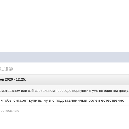
 - 15:30
ев 2020 - 12:25:
ометражном или веб-сериальном переводе порнушки я уже не один год грежу.
, чтобы сигарет купить, ну и с подставлениями ролей естественно
оро красные