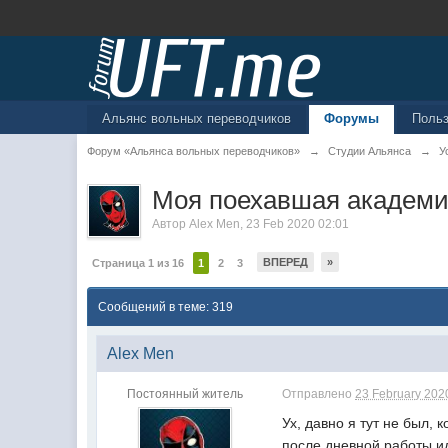
Альянс вольных переводчиков
Форумы
Поль
Форум «Альянса вольных переводчиков»
→
Студии Альянса
→
У
Моя поехавшая академ
Автор
Alex Men
,
23 Feb 2020 02:01
ВПЕРЕД
»
Страница 1 из 16
1
2
3
Сообщений в теме: 319
Alex Men
Постоянный житель
Отправлено
23 February 2020
Ух, давно я тут не был, 
после дневной работы ид