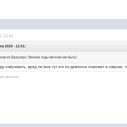
 - 15:43
ев 2020 - 12:41:
сик из Браззерс. Многие годы мечтаю им быть!
у озвучивать, вряд ли мне тут кто из девчонок поможет в озвучке, т
оро красные