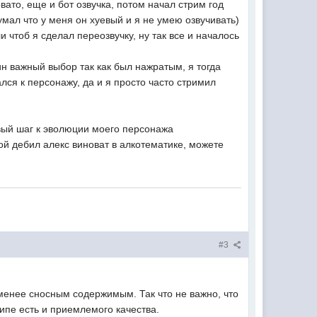
вато, еще и бот озвучка, потом начал стрим год
мал что у меня он хуевый и я не умею озвучивать)
 чтоб я сделал переозвучку, ну так все и началось
н важный выбор так как был нажратым, я тогда
ся к персонажу, да и я просто часто стримил
вый шаг к эволюции моего персонажа
хой дебил алекс виноват в алкотематике, можете
#3
менее сносным содержимым. Так что не важно, что
ипе есть и приемлемого качества.