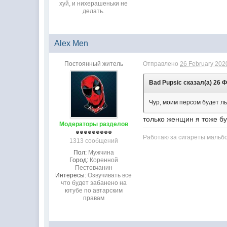
хуй, и нихерашеньки не
делать.
Alex Men
Постоянный житель
Отправлено
26 February 2020
Bad Pupsic сказал(а) 26 Ф
Чур, моим персом будет лы
только женщин я тоже буд
Модераторы разделов
Работаю за сигареты мальб
1313 сообщений
Пол:
Мужчина
Город:
Коренной
Пестовчанин
Интересы:
Озвучивать все
что будет забанено на
ютубе по автарским
правам