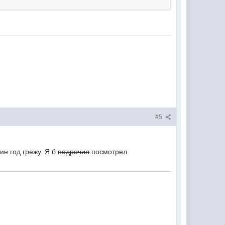
#5
н год грежу. Я б
подрочил
посмотрел.