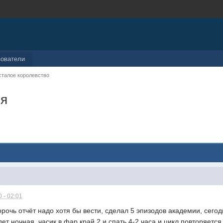
зователи
сталое королевство
ия
 - 02:01
корочь отчёт надо хотя бы вести, сделал 5 эпизодов академии, сегод
ет ночная, часик в фар край 2 и спать 4-2 часа и цикл повторяется