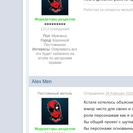
Работаю за сигареты мальб
Модераторы разделов
1313 сообщений
Пол:
Мужчина
Город:
Коренной
Пестовчанин
Интересы:
Озвучивать все
что будет забанено на
ютубе по автарским
правам
Alex Men
Постоянный житель
Отправлено
26 February 2020
Кстати хотелось объясни
юмор чисто для своих и 
роли персонажам как я 
бы общий проект с шуткам
бы персонажи основанные
Модераторы разделов