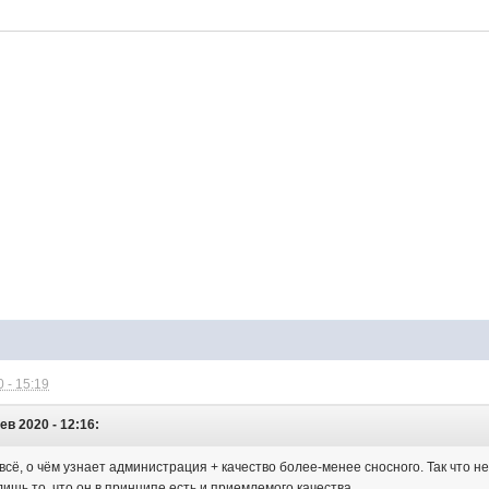
 - 15:19
ев 2020 - 12:16:
всё, о чём узнает администрация + качество более-менее сносного. Так что н
ишь то, что он в принципе есть и приемлемого качества.