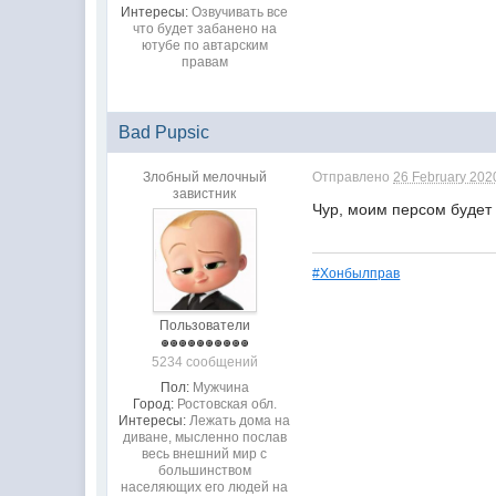
Интересы:
Озвучивать все
что будет забанено на
ютубе по автарским
правам
Bad Pupsic
Злобный мелочный
Отправлено
26 February 2020
завистник
Чур, моим персом будет 
#Хонбылправ
Пользователи
5234 сообщений
Пол:
Мужчина
Город:
Ростовская обл.
Интересы:
Лежать дома на
диване, мысленно послав
весь внешний мир с
большинством
населяющих его людей на