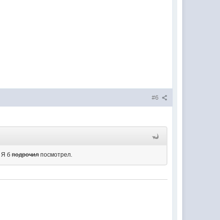
#6
 Я б
подрочил
посмотрел.