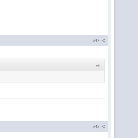
#47
#48