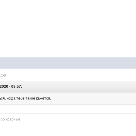
1:58
2020 - 08:57:
ся, когда тебе такое кажется.
оро красные