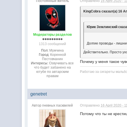
Постоянный житель
Отправлено
16 April 2020 - 1
KingCobra сказал(а) 16 Ап
Юрик Землинский сказал
Модераторы разделов
Долгие проводы - лишни
1313 сообщений
Пол:
Мужчина
Действительно. Просто ух
Город:
Коренной
Пестовчанин
Почему у меня такое чувс
Интересы:
Озвучивать все
что будет забанено на
ютубе по автарским
Работаю за сигареты мальб
правам
genetret
Автор гневных пасквилей
Отправлено
16 April 2020 - 1
Потому что ты не крестиш