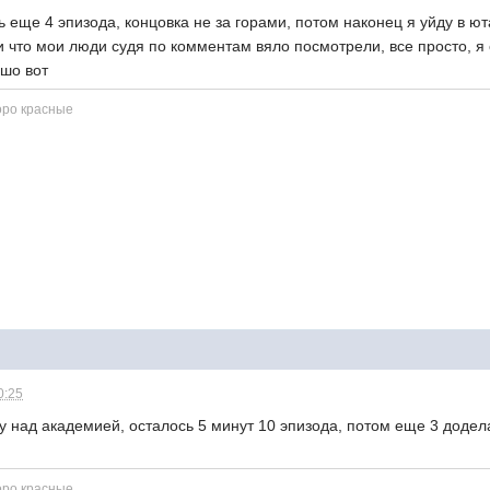
ь еще 4 эпизода, концовка не за горами, потом наконец я уйду в ю
и что мои люди судя по комментам вяло посмотрели, все просто, я
 шо вот
оро красные
0:25
 над академией, осталось 5 минут 10 эпизода, потом еще 3 доделат
оро красные