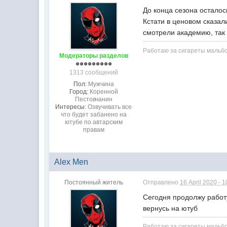
До конца сезона осталос
Кстати в ценовом сказал
смотрели академию, так
Работаю за сигареты мальб
Модераторы разделов
1313 сообщений
Пол:
Мужчина
Город:
Коренной
Пестовчанин
Интересы:
Озвучивать все
что будет забанено на
ютубе по автарским
правам
Alex Men
Постоянный житель
Отправлено
16 April 2020 - 1
Сегодня продолжу работу
вернусь на ютуб
Работаю за сигареты мальб