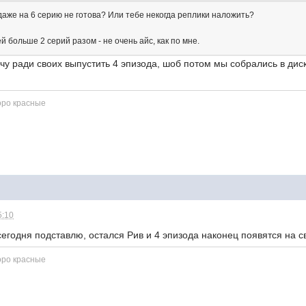
даже на 6 серию не готова? Или тебе некогда реплики наложить?
й больше 2 серий разом - не очень айс, как по мне.
хочу ради своих выпустить 4 эпизода, шоб потом мы собрались в ди
оро красные
5:10
сегодня подставлю, остался Рив и 4 эпизода наконец появятся на с
оро красные