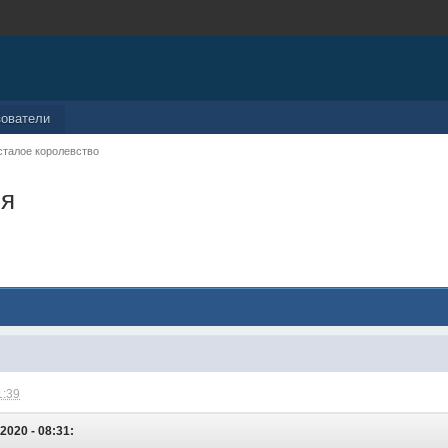
зователи
сталое королевство
ия
1:39
2020 - 08:31: