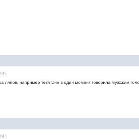
8:43
ра ляпов, например тетя Энн в один момент говорила мужским голо
3:43