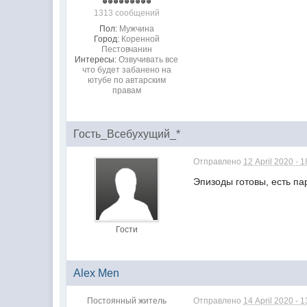
1313 сообщений
Пол:
Мужчина
Город:
Коренной
Пестовчанин
Интересы:
Озвучивать все
что будет забанено на
ютубе по автарским
правам
Гость_Всебухущий_*
Отправлено
12 April 2020 - 1
Эпизоды готовы, есть па
Гости
Alex Men
Постоянный житель
Отправлено
14 April 2020 - 1