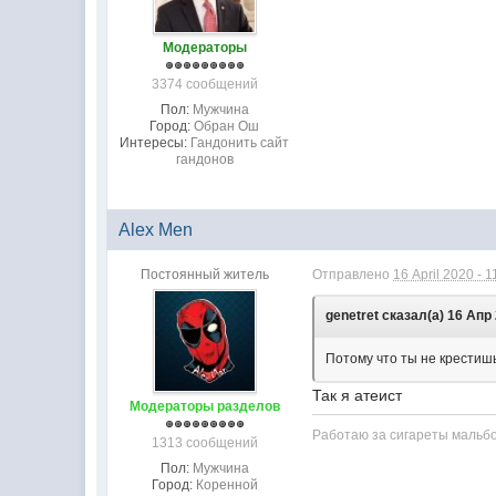
Модераторы
3374 сообщений
Пол:
Мужчина
Город:
Обран Ош
Интересы:
Гандонить сайт
гандонов
Alex Men
Постоянный житель
Отправлено
16 April 2020 - 1
genetret сказал(а) 16 Апр 
Потому что ты не крестишь
Так я атеист
Модераторы разделов
Работаю за сигареты мальб
1313 сообщений
Пол:
Мужчина
Город:
Коренной