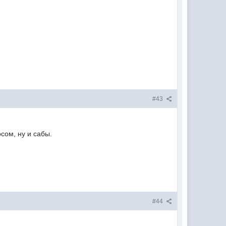
#43
сом, ну и сабы.
#44