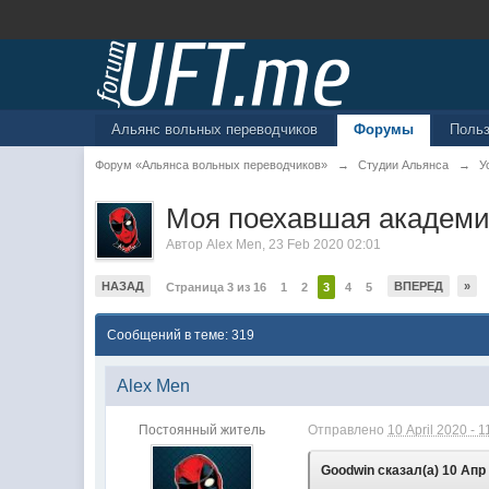
Альянс вольных переводчиков
Форумы
Поль
Форум «Альянса вольных переводчиков»
→
Студии Альянса
→
У
Моя поехавшая академ
Автор
Alex Men
,
23 Feb 2020 02:01
НАЗАД
ВПЕРЕД
»
Страница 3 из 16
1
2
3
4
5
Сообщений в теме: 319
Alex Men
Постоянный житель
Отправлено
10 April 2020 - 1
Goodwin сказал(а) 10 Апр 