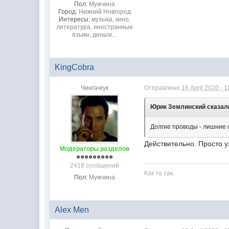
Пол:
Мужчина
Город:
Нижний Новгород
Интересы:
музыка, кино,
литература, иностранные
языки, деньги...
KingCobra
Чингачгук
Отправлено
16 April 2020 - 1
Юрик Землинский сказал(а
Долгие проводы - лишние 
Действительно. Просто у
Модераторы разделов
2418 сообщений
Как то так.
Пол:
Мужчина
Alex Men