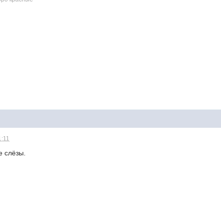
1:11
е слёзы.