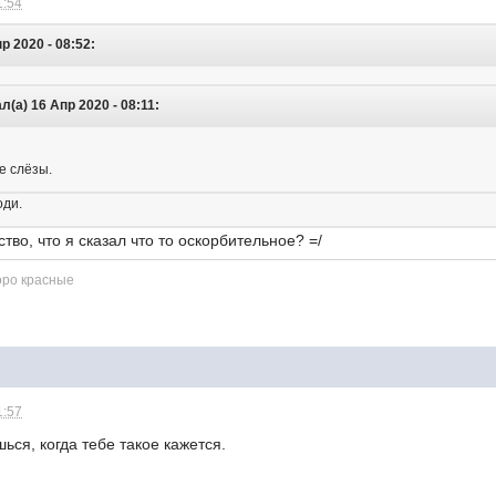
1:54
р 2020 - 08:52:
(а) 16 Апр 2020 - 08:11:
е слёзы.
оди.
тво, что я сказал что то оскорбительное? =/
оро красные
1:57
ься, когда тебе такое кажется.