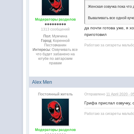
Женская озвучка пока что 
Вываливать все одной куче
Модераторы разделов
да почти готова уже, я 
1313 сообщений
приготовил
Пол:
Мужчина
Город:
Коренной
Пестовчанин
Работаю за сигареты мальб
Интересы:
Озвучивать все
что будет забанено на
ютубе по автарским
правам
Alex Men
Постоянный житель
Отправлено
11 April 2020 - 0
Грифа прислал озвучку, 
Работаю за сигареты мальб
Модераторы разделов