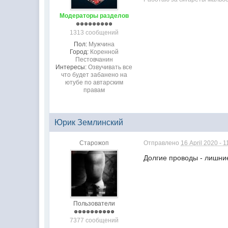
Модераторы разделов
1313 сообщений
Пол:
Мужчина
Город:
Коренной
Пестовчанин
Интересы:
Озвучивать все
что будет забанено на
ютубе по автарским
правам
Юрик Землинский
Старожоп
Отправлено
16 April 2020 - 1
Долгие проводы - лишни
Пользователи
7377 сообщений