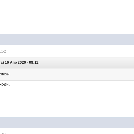
1:52
) 16 Апр 2020 - 08:11:
слёзы.
ходи.