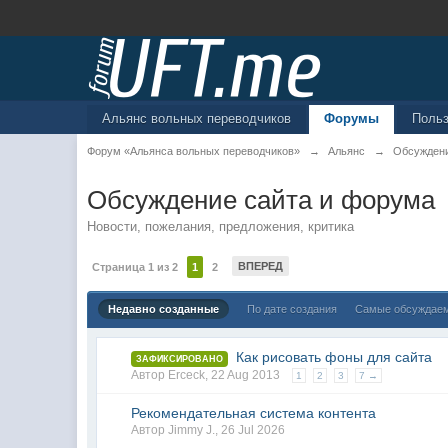
Альянс вольных переводчиков
Форумы
Поль
Форум «Альянса вольных переводчиков»
→
Альянс
→
Обсуждени
Обсуждение сайта и форума
Новости, пожелания, предложения, критика
ВПЕРЕД
Страница 1 из 2
1
2
Недавно созданные
По дате создания
Самые обсуждае
Как рисовать фоны для сайта
ЗАФИКСИРОВАНО
Автор
Erceck
,
22 Aug 2013
1
2
3
7 →
Рекомендательная система контента
Автор
Jimmy J.
,
26 Jul 2026