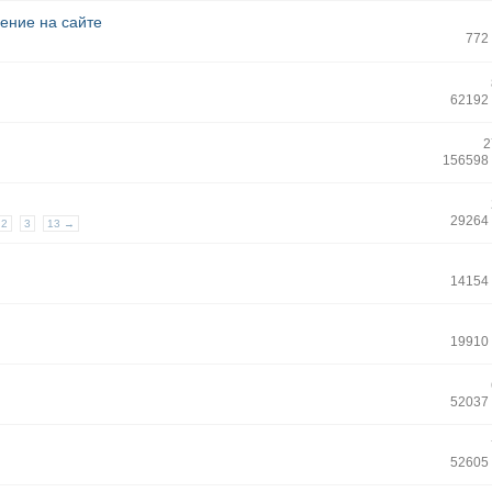
ение на сайте
772
62192
2
156598
29264
2
3
13 →
14154
19910
52037
52605