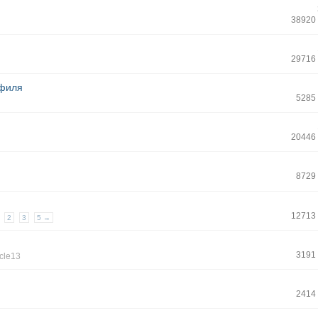
38920
29716
офиля
5285
20446
8729
12713
2
3
5 →
3191
icle13
2414