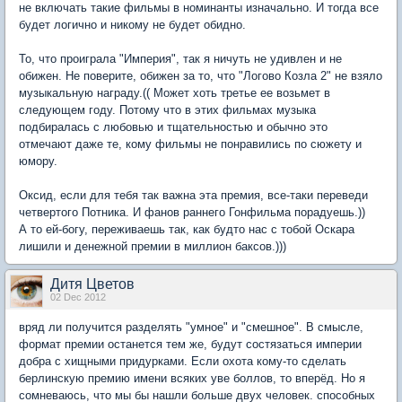
не включать такие фильмы в номинанты изначально. И тогда все
будет логично и никому не будет обидно.
То, что проиграла "Империя", так я ничуть не удивлен и не
обижен. Не поверите, обижен за то, что "Логово Козла 2" не взяло
музыкальную награду.(( Может хоть третье ее возьмет в
следующем году. Потому что в этих фильмах музыка
подбиралась с любовью и тщательностью и обычно это
отмечают даже те, кому фильмы не понравились по сюжету и
юмору.
Оксид, если для тебя так важна эта премия, все-таки переведи
четвертого Потника. И фанов раннего Гонфильма порадуешь.))
А то ей-богу, переживаешь так, как будто нас с тобой Оскара
лишили и денежной премии в миллион баксов.)))
Дитя Цветов
02 Dec 2012
вряд ли получится разделять "умное" и "смешное". В смысле,
формат премии останется тем же, будут состязаться империи
добра с хищными придурками. Если охота кому-то сделать
берлинскую премию имени всяких уве боллов, то вперёд. Но я
сомневаюсь, что мы бы нашли больше двух человек. способных