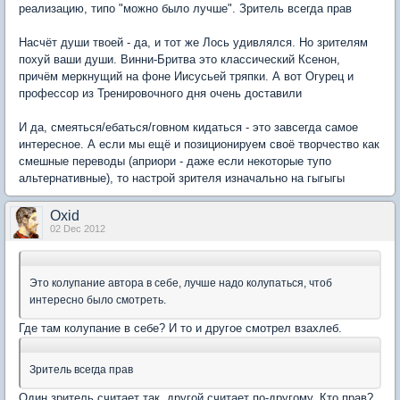
реализацию, типо "можно было лучше". Зритель всегда прав
Насчёт души твоей - да, и тот же Лось удивлялся. Но зрителям
похуй ваши души. Винни-Бритва это классический Ксенон,
причём меркнущий на фоне Иисусьей тряпки. А вот Огурец и
профессор из Тренировочного дня очень доставили
И да, смеяться/ебаться/говном кидаться - это завсегда самое
интересное. А если мы ещё и позиционируем своё творчество как
смешные переводы (априори - даже если некоторые тупо
альтернативные), то настрой зрителя изначально на гыгыгы
Oxid
02 Dec 2012
Это колупание автора в себе, лучше надо колупаться, чтоб
интересно было смотреть.
Где там колупание в себе? И то и другое смотрел взахлеб.
Зритель всегда прав
Один зритель считает так, другой считает по-другому. Кто прав?