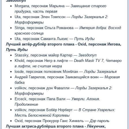
Звездопуп
Morgana, персонаж Марьяна —
Завещание старого
придурка, часть первая
Uta, персонаж Элен Томпсон —
Лорды Зазеркалья 2:
Морфоформеры
Striga, персонаж Ольга Романова —
Империя добра: Восход
красного солнца
Uta, персонаж Саманта Льюис —
Путь Иуды
Лучший актёр-дублёр второго плана -
Oxid, персонаж Иегова,
Путь Иуды
Stassky, персонаж майор Картер —
Звездопуп
Khold, персонаж Негр в лифте
—
Death Mask TV 7, Четверо
в лифте, не считая негра
losde, персонаж полковник Монблан —
Лорды Зазеркалья
Андрей Гаврилов, персонаж Заикающийся воин —
Мировая
бабка
volikov, персонаж дон Фавалли —
Лорды Зазеркалья 2:
Морфоформеры
Erceck, персонаж Папа Вали —
Умерли. Агония.
Продолжение
volikov, персонаж Бобёр Норберт —
В Стране Угарелых:
Месть Белоснежной Королевы
Oxid, персонаж Прокурор Ганс Хинкель —
Дэр пароль
Лучшая актриса-дублёрша
второго плана -
Лёкунчик,