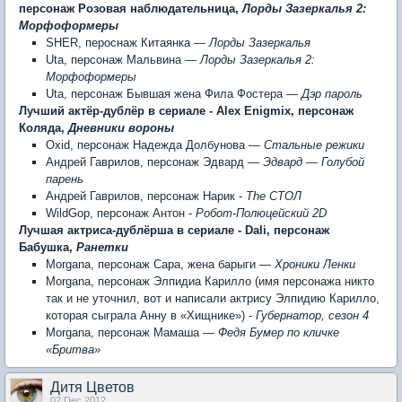
персонаж Розовая наблюдательница,
Лорды Зазеркалья 2:
Морфоформеры
SHER, пероснаж Китаянка —
Лорды Зазеркалья
Uta, персонаж Мальвина
—
Лорды Зазеркалья 2:
Морфоформеры
Uta, персонаж Бывшая жена Фила Фостера —
Дэр пароль
Лучший актёр-дублёр в сериале -
Alex Enigmix, персонаж
Коляда,
Дневники вороны
Oxid, персонаж Надежда Долбунова
— Стальные режики
Андрей Гаврилов, персонаж Эдвард —
Эдвард — Голубой
парень
Андрей Гаврилов, персонаж Нарик -
The СТОЛ
WildGop, персонаж Антон -
Робот-Полюцейский 2D
Лучшая актриса-дублёрша в сериале -
Dali, персонаж
Бабушка,
Ранетки
Morgana, персонаж Сара, жена барыги
— Хроники Ленки
Morgana, персонаж Элпидиа Карилло (имя персонажа никто
так и не уточнил, вот и написали актрису Элпидию Карилло,
которая сыграла Анну в «Хищнике») -
Губернатор, сезон 4
Morgana, персонаж Мамаша —
Федя Бумер по кличке
«Бритва»
Дитя Цветов
02 Dec 2012