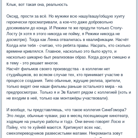
Клык, вот такая она, реальность
Оксид, прости за всё. Но мужики всю нашу/вашу/общую хуиту
героически просматривали, а кое-что даже добровольно
досиживали до конца. И Режики те же продули только Столу-
Лосту (я хотя я этого никогда не пойму, я Режики никогда не
досмотрю). Тогда как Ленка отвалилась в квалификации. Насчёт
Колда или тебя - считаю, что ребята правы. Насрать, кто сколько
времени кривлялся. Главное, насколько это было круто, и
насколько шикарно был реализован образ. Когда дохуя смешно и
в тему - это решает многое.
Насчёт фильмов своего производства - в коллегии нет
студийщиков, во всяком случае тех, кто принимает участие в
процессе создания. Типо обычные, ждущие релиза, зрители,
только видят они наши фильмы раньше остального мира - на
предпросмотрах. Только я и Эв Калипт рядом с коллегией (хоть и
не входим в неё, только как монтажёры участвовали).
И вообще, ты представляешь, что такое коллегия СинеГомэра?
Это люди, обычные чуваки, раз в месяц посещающие кинотеатр,
ходящие на унылую работы и тэдэ. Они вечно говорят Лосю и
Пэйну, что те хуйнёй маются. Критикуют всех нас,
смехопереводчиков развесистыми матами. Некроманта зовут