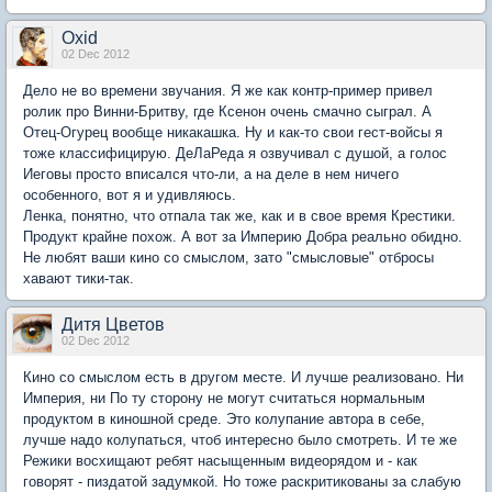
Oxid
02 Dec 2012
Дело не во времени звучания. Я же как контр-пример привел
ролик про Винни-Бритву, где Ксенон очень смачно сыграл. А
Отец-Огурец вообще никакашка. Ну и как-то свои гест-войсы я
тоже классифицирую. ДеЛаРеда я озвучивал с душой, а голос
Иеговы просто вписался что-ли, а на деле в нем ничего
особенного, вот я и удивляюсь.
Ленка, понятно, что отпала так же, как и в свое время Крестики.
Продукт крайне похож. А вот за Империю Добра реально обидно.
Не любят ваши кино со смыслом, зато "смысловые" отбросы
хавают тики-так.
Дитя Цветов
02 Dec 2012
Кино со смыслом есть в другом месте. И лучше реализовано. Ни
Империя, ни По ту сторону не могут считаться нормальным
продуктом в киношной среде. Это колупание автора в себе,
лучше надо колупаться, чтоб интересно было смотреть. И те же
Режики восхищают ребят насыщенным видеорядом и - как
говорят - пиздатой задумкой. Но тоже раскритикованы за слабую