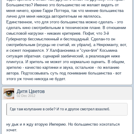
Большинство? Именно это большинство не желает видеть от
меня ничего, кроме Гарри Поттера, так что мнение большинства
лично для меня никогда авторитетным не являлось.
Единственное, что для этого большинства можно сделать - это
сделать кино смотрибельным в техническом плане. В отношении
смысловой нагрузки - никаких критериев. Пофиг, что 3-й
Губернатор бессмыслекнный и беспощадный. Сделан-то он
смотрибельным (огурцы не считай, их убрали), а Некроманту, вот,
и сюжет понравился. У Халфанонима и "суки-бля" Косьмина
ситуация обратная. сценарий заебический, а реализация ниже
плинтуса. И зритель не может это нормально оценить. В общем,
зрителю - качество картинки и звука, остальное - по желанию
автора. Подтосовывать суть под понимание большинства - вот
этого уж точно никогда не будет.
Дитя Цветов
02 Dec 2012
Где там колупание в себе? И то и другое смотрел взахлеб.
ну дык и я жду вторую Империю. Но большинство хохотаться
хочет.