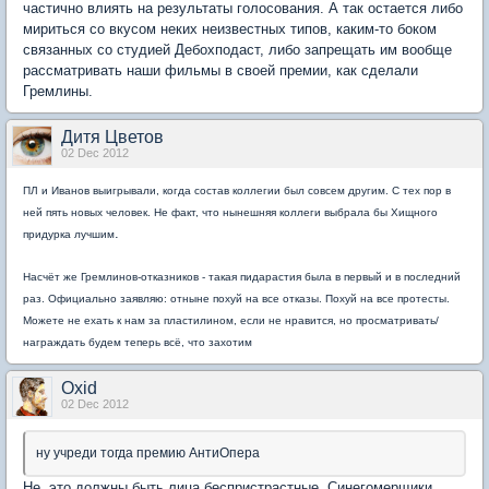
частично влиять на результаты голосования. А так остается либо
мириться со вкусом неких неизвестных типов, каким-то боком
связанных со студией Дебохподаст, либо запрещать им вообще
рассматривать наши фильмы в своей премии, как сделали
Гремлины.
Дитя Цветов
02 Dec 2012
ПЛ и Иванов выигрывали, когда состав коллегии был совсем другим. С тех пор в
ней пять н
овых человек.
Не факт, что нынешняя коллеги выбрала бы Хищного
.
придурка лучшим
Насчёт же Гремлинов-отказников - такая пидарастия была в первый и в последний
раз. Официально заявляю: отныне похуй на все отказы. Похуй на все протесты.
Можете не ехать к нам за пластилином, если не нравится, но просматривать/
награждать будем теперь всё, что захотим
Oxid
02 Dec 2012
ну учреди тогда премию АнтиОпера
Не, это должны быть лица беспристрастные. Синегомерщики,