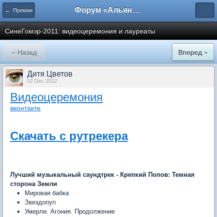
Форум «Альянса вольных переводчиков»
← Премии
СинеГомэр-2011: видеоцеремония и лауреаты
« Назад
Вперед »
Дитя Цветов
02 Dec 2012
Видеоцеремония
вконтакте
Скачать с рутрекера
Лучший музыкальный саундтрек -
Крепкий Попов: Темная
сторона Земли
Мировая бабка
Звездопуп
Умерли. Агония. Продолжение