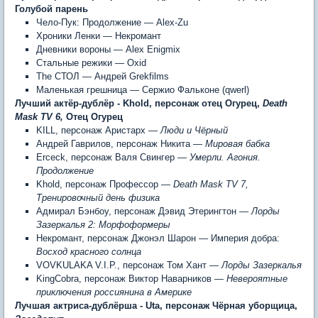
Голубой парень
Чело-Пук: Продолжение — Alex-Zu
Хроники Ленки — Некромант
Дневники вороны — Alex Enigmix
Стальные режики — Oxid
The СТОЛ — Андрей Grekfilms
Маленькая грешница — Сержио Фальконе (qwerl)
Лучший актёр-дублёр -
Khold, персонаж отец Огурец,
Death
Mask TV 6,
Отец Огурец
KILL, персонаж Аристарх —
Люди и Чёрный
Андрей Гаврилов, персонаж Никита —
Мировая бабка
Erceck, персонаж Валя Свингер —
Умерли. Агония.
Продолжение
Khold, персонаж Профессор —
Death Mask TV 7,
Тренировочный день физика
Адмирал Бэнбоу, персонаж Дэвид Этерингтон —
Лорды
Зазеркалья 2: Морфоформеры
Некромант, персонаж Джонэл Шарон — Империя добра:
Восход красного солнца
VOVKULAKA V.I.P., персонаж Том Хант —
Лорды Зазеркалья
KingCobra, персонаж Виктор Наварников —
Невероятные
приключения россиянина в Америке
Лучшая актриса-дублёрша -
Uta, персонаж Чёрная уборщица,