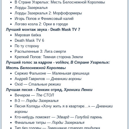
В Стране Угарелых: Месть Белоснежной Королевы
Лорды Зазеркалья
Лорды Зазеркалья 2: Морфоформеры
Игорь Попов и Фениксовый калий
Логово козла 2: Орки в городе
Лучший монтаж звука
- Death Mask TV 7
Мировая бабка
Death Mask TV 6
По ту сторону
Распыленные 3: Лига смерти
Крепкий Попов: Темная сторона Земли
Лучший голос за кадром -
volikov,
В Стране Угарелых:
Месть Белоснежной Королевы
Сержио Фальконе —
Маленькая грешница
Андрей Гаврилов —
Дневники вороны
Oxid —
Стальные режики
Лучшая песня -
Ленкин отряд,
Хроники Ленки
Вечером —
The СТОЛ
8-3 —
Лорды Зазеркалья
Песня Коляды «Хочу жить я в квартире…» —
Дневники
вороны
Кто-нибудь поможет —
Эдвард — Голубой парень
Финальные титры —
Лорды Зазеркалья
Тип без головы —
Завещание старого придурка