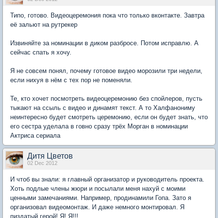
Типо, готово. Видеоцеремония пока что только вконтакте. Завтра
её зальют на рутрекер
Извиняйте за номинации в диком разбросе. Потом исправлю. А
сейчас спать я хочу.
Я не совсем понял, почему готовое видео морозили три недели,
если нихуя в нём с тех пор не поменяли.
Те, кто хочет посмотреть видеоцеремонию без спойлеров, пусть
тыкают на ссыль с видео и динамят текст. А то Халфанониму
неинтересно будет смотреть церемонию, если он будет знать, что
его сестра уделала в говно сразу трёх Морган в номинации
Актриса сериала
Дитя Цветов
02 Dec 2012
И чтоб вы знали: я главный организатор и руководитель проекта.
Хоть подлые члены жюри и посылали меня нахуй с моими
ценными замечаниями. Например, продинамили Гопа. Зато я
организовал видеомонтаж. И даже немного монтировал. Я
пиздатый герой! Я! Я!!!