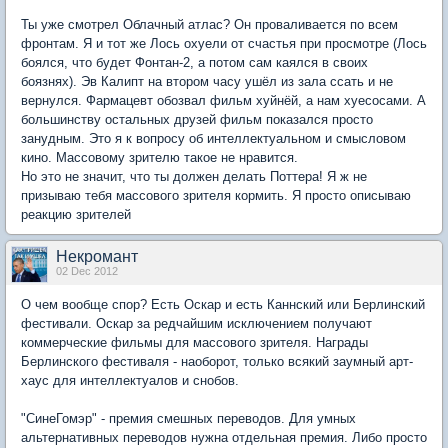
Ты уже смотрел Облачный атлас? Он проваливается по всем
фронтам. Я и тот же Лось охуели от счастья при просмотре (Лось
боялся, что будет Фонтан-2, а потом сам каялся в своих
боязнях). Эв Калипт на втором часу ушёл из зала ссать и не
вернулся. Фармацевт обозвал фильм хуйнёй, а нам хуесосами. А
большинству остальных друзей фильм показался просто
занудным. Это я к вопросу об интеллектуальном и смысловом
кино. Массовому зрителю такое не нравится.
Но это не значит, что ты должен делать Поттера! Я ж не
призываю тебя массового зрителя кормить. Я просто описываю
реакцию зрителей
Некромант
02 Dec 2012
О чем вообще спор? Есть Оскар и есть Каннский или Берлинский
фестивали. Оскар за редчайшим исключением получают
коммерческие фильмы для массового зрителя. Награды
Берлинского фестиваля - наоборот, только всякий заумный арт-
хаус для интеллектуалов и снобов.
"СинеГомэр" - премия смешных переводов. Для умных
альтернативных переводов нужна отдельная премия. Либо просто