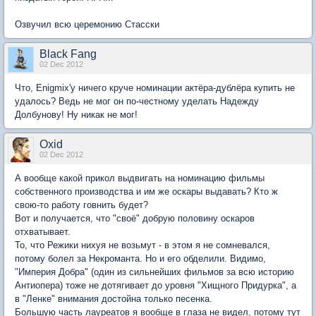
Озвучил всю церемонию Стасски
Black Fang
02 Dec 2012
Что, Enigmix'у ничего круче номинации актёра-дублёра купить не
удалось? Ведь не мог он по-честному уделать Надежду
Долбунову! Ну никак не мог!
Oxid
02 Dec 2012
А вообще какой прикол выдвигать на номинацию фильмы
собственного производства и им же оскары выдавать? Кто ж
свою-то работу говнить будет?
Вот и получается, что "своё" добрую половину оскаров
отхватывает.
То, что Режики нихуя не возьмут - в этом я не сомневался,
потому болел за Некроманта. Но и его обделили. Видимо,
"Империя Добра" (один из сильнейших фильмов за всю историю
Антиопера) тоже не дотягивает до уровня "Хищного Придурка", а
в "Ленке" внимания достойна только песенка.
Большую часть лауреатов я вообще в глаза не видел, потому тут