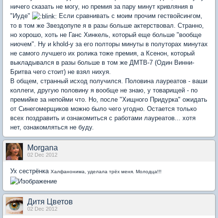
ничего сказать не могу, но премия за пару минут кривляния в
"Иуде"
Если сравнивать с моим прочим гествойсингом,
то в том же Звездопупе я в разы больше актерствовал. Странно,
но хорошо, хоть не Ганс Хинкель, который еще больше "вообще
ниочем". Ну и khold-у за его полторы минуты в полуторах минутах
не самого лучшего их ролика тоже премия, а Ксенон, который
выкладывался в разы больше в том же ДМТВ-7 (Один Винни-
Бритва чего стоит) не взял нихуя.
В общем, странный исход получился. Половина лауреатов - ваши
коллеги, другую половину я вообще не знаю, у товарищей - по
премийке за непойми что. Но, после "Хищного Придурка" ожидать
от Синегомерщиков можно было чего угодно. Остается только
всех поздравить и ознакомиться с работами лауреатов... хотя
нет, ознакомляться не буду.
Morgana
02 Dec 2012
Ух сестрёнка
Халфанонима, уделала трёх меня. Молодца!!!
Дитя Цветов
02 Dec 2012