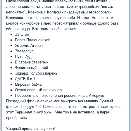
мягко говоря дохуя наивно поверхностным, тебя Оксида -
лирично-сопливым, Лося - сюжетным хитровыебком "шо аж
непонятно", Ксенона с Колдом - пизданутыми агрессорами,
Воликова - потерявшимся внутри себя. И тэдэ. Но при этом
многое конкурсное видео пересматривали больше одного раза,
ибо нравицца. Вот примерный списочек:
Зэ Стол
Робот Полюцейский
Умерли. Агония
Звездопуп
Путь Иуды
В стране Угарелых
Фениксовый калий
Эдвард Голубой парень
ДМТВ 6 и 7
Мировая бабка
Особо опасный пенсионер
Невероятные приключения россиянина в Америке
Последний фильм списка мог выиграть номинацию Лучший
фильм. Продул 4-3. Сомневаюсь, что ты смотрел и посмотришь
этот Терминал КингКобры. Мне тоже не вставило, а парни
пропёрлись
Хищный придурок охуенен!