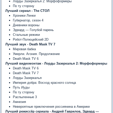
Лорды Зазеркалья 2: Морфоформеры
По ту сторону
Лучший сериал -
The СТОЛ
Хроники Ленки
Губернатор, сезон 4
Дневники вороны
Эдвард — Голубой парень
Стальные режики
Робот-Полюцейский 2D
Лучший звук -
Death Mask TV 7
Мировая бабка
Умерли. Агония. Продолжение
Death Mask TV 6
Лучший видеомонтаж -
Лорды Зазеркалья 2: Морфоформеры
Death Mask TV 6
Death Mask TV 7
Лорды Зазеркалья
Империя добра: Восход красного солнца
Путь Иуды
По ту сторону
Распыленные 3
Амнезия
Невероятные приключения россиянина в Америке
Лучший режиссёр сериала
- Андрей Гаврилов, Эдвард —